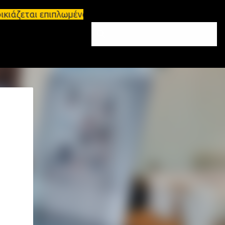
κιάζεται επιπλωμένο διαμέρισμα 65τ.μ Σπάρτη - πωλ