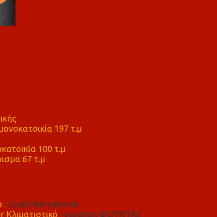
ικής
ονοκατοικία 197 τ.μ
μ
κατοικία 100 τ.μ
ισμα 67 τ.μ
μ
- Grad international
r Κλιματιστικό
- euronics ΦΟΥΝΤΑΣ