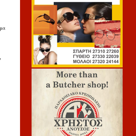
αμα
,