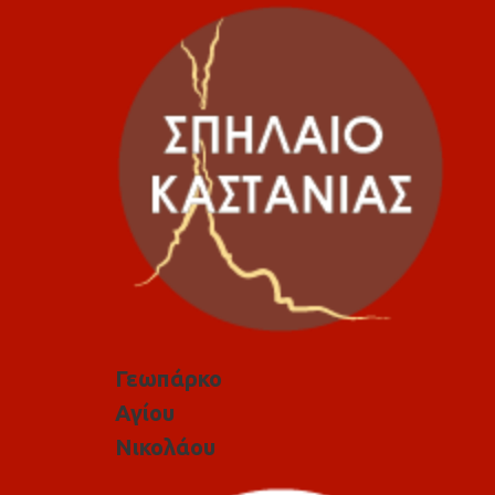
Γεωπάρκο
Αγίου
Νικολάου