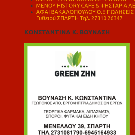
ΜΕΝΟΥ HISTORY CAFE & ΨΗΣΤΑΡΙΑ ΛΕΩ
ΑΦΑΙ ΒΑΚΑΛΟΠΟΥΛΟΥ Ο.Ε ΠΩΛΗΣΕΙΣ 
Γυθειού ΣΠΑΡΤΗ Τηλ. 27310 26347
ΚΩΝΣΤΑΝΤΙΝΑ Κ. ΒΟΥΝΑΣΗ