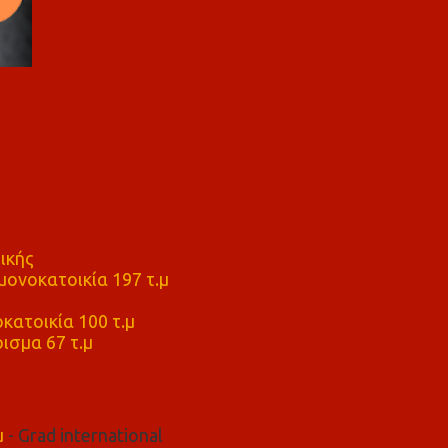
ικής
ονοκατοικία 197 τ.μ
μ
κατοικία 100 τ.μ
ισμα 67 τ.μ
μ
- Grad international