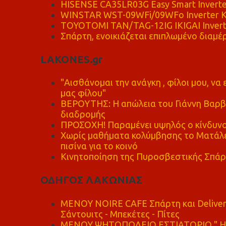
HISENSE CA35LR03G Easy Smart Inverte
WINSTAR WST-09WFi/09WFo Inverter Κ
TOYOTOMI TAN/TAG-12IG IKIGAI Invert
Σπάρτη, ενοικιάζεται επιπλωμένο διαμέρ
LAKONES.gr
"Αισθάνομαι την ανάγκη , φίλοι μου, ν
μας φίλου"
ΒΕΡΟΥΤΗΣ: Η απώλεια του Γιάννη Βαρβι
διαδρομής
ΠΡΟΣΟΧΗ! Παραμένει υψηλός ο κίνδυνο
Χωρίς μαθήματα κολύμβησης το Ματάλει
πισίνα για το κοινό
Κινητοποίηση της Πυροσβεστικής Σπάρ
ΟΔΗΓΟΣ ΛΑΚΩΝΙΑΣ
MENOY NOIRE CAFE Σπάρτη και Delive
Σάντουιτς - Μπεκέτες - Πίτες
ΜΕΝΟΥ ΨΗΤΟΠΩΛΕΙΟ ΕΣΤΙΑΤΟΡΙΟ " Η 