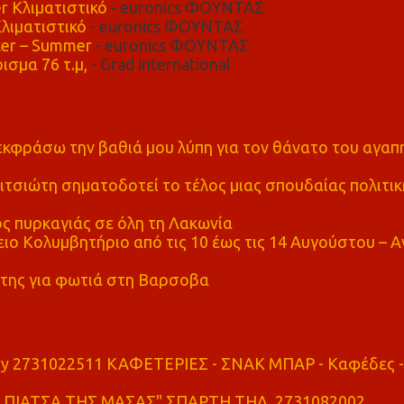
r Κλιματιστικό
- euronics ΦΟΥΝΤΑΣ
λιματιστικό
- euronics ΦΟΥΝΤΑΣ
er – Summer
- euronics ΦΟΥΝΤΑΣ
ισμα 76 τ.μ,
- Grad international
α εκφράσω την βαθιά μου λύπη για τον θάνατο του αγα
τσιώτη σηματοδοτεί το τέλος μιας σπουδαίας πολιτικ
ς πυρκαγιάς σε όλη τη Λακωνία
ο Κολυμβητήριο από τις 10 έως τις 14 Αυγούστου – Α
της για φωτιά στη Βαρσοβα
ry 2731022511 ΚΑΦΕΤΕΡΙΕΣ - ΣΝΑΚ ΜΠΑΡ - Καφέδες -
ΠΙΑΤΣΑ ΤΗΣ ΜΑΣΑΣ" ΣΠΑΡΤΗ ΤΗΛ. 2731082002