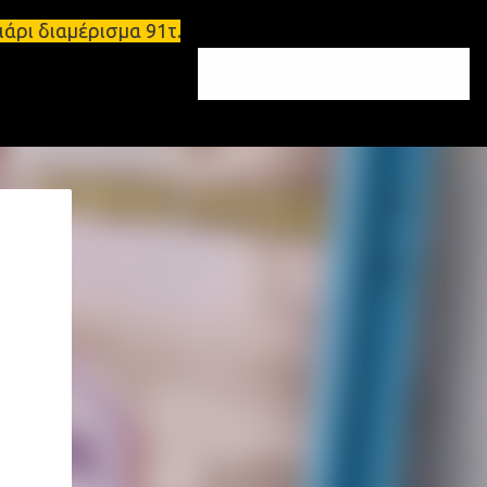
 τριάρι διαμέρισμα 91τ.μ Ζητούνται υπάλληλοι σε Μο