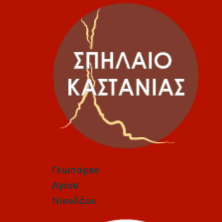
Γεωπάρκο
Αγίου
Νικολάου