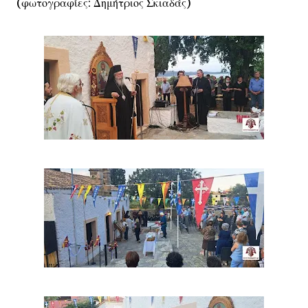
(φωτογραφίες: Δημήτριος Σκιαδάς)