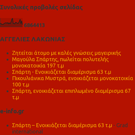
Συνολικές προβολές σελίδας
6
8
6
4
4
1
3
ΑΓΓΕΛΙΕΣ ΛΑΚΩΝΙΑΣ
Ζητείται άτομο με καλές γνώσεις μαγειρικής
Μαγούλα Σπάρτης, πωλείται πολυτελής
μονοκατοικία 197 τ.μ
Σπάρτη - Ενοικιάζεται διαμέρισμα 63 τ.μ
Πικουλιάνικα Μυστρά, ενοικιάζεται μονοκατοικία
100 τ.μ
Σπάρτη, ενοικιάζεται επιπλωμένο διαμέρισμα 67
τ.μ
e-info.gr
Σπάρτη – Ενοικιάζεται διαμέρισμα 63 τ.μ
- Grad
international