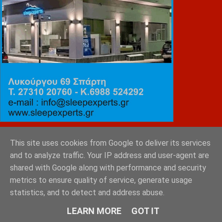
ΕΜΙΛΥ ΚΑΡΥΓΙΑΝΝΗ
This site uses cookies from Google to deliver its services
and to analyze traffic. Your IP address and user-agent are
shared with Google along with performance and security
metrics to ensure quality of service, generate usage
statistics, and to detect and address abuse.
LEARN MORE
GOT IT