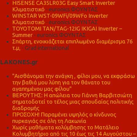
HISENSE CA35LR03G Easy Smart Inverter
Κλιματιστικό
- euronics ΦΟΥΝΤΑΣ
WINSTAR WST-09WFi/09WFo Inverter
Κλιματιστικό
- euronics ΦΟΥΝΤΑΣ
TOYOTOMI TAN/TAG-12IG IKIGAI Inverter –
Summer
- euronics ΦΟΥΝΤΑΣ
Σπάρτη, ενοικιάζεται επιπλωμένο διαμέρισμα 76
τ.μ,
- Grad international
LAKONES.gr
"Αισθάνομαι την ανάγκη , φίλοι μου, να εκφράσω
την βαθιά μου λύπη για τον θάνατο του
αγαπημένου μας φίλου"
ΒΕΡΟΥΤΗΣ: Η απώλεια του Γιάννη Βαρβιτσιώτη
σηματοδοτεί το τέλος μιας σπουδαίας πολιτικής
διαδρομής
ΠΡΟΣΟΧΗ! Παραμένει υψηλός ο κίνδυνος
πυρκαγιάς σε όλη τη Λακωνία
Χωρίς μαθήματα κολύμβησης το Ματάλειο
Κολυμβητήριο από τις 10 έως τις 14 Αυγούστου –