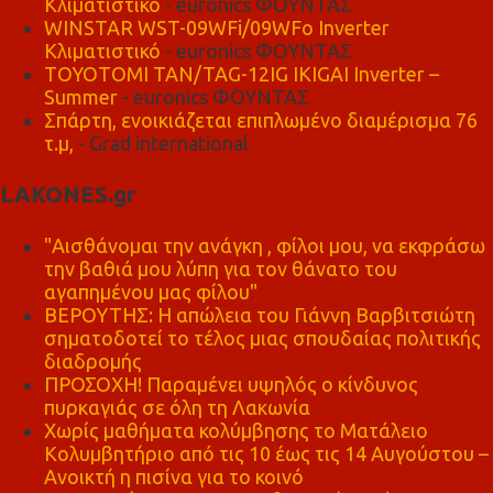
Κλιματιστικό
- euronics ΦΟΥΝΤΑΣ
WINSTAR WST-09WFi/09WFo Inverter
Κλιματιστικό
- euronics ΦΟΥΝΤΑΣ
TOYOTOMI TAN/TAG-12IG IKIGAI Inverter –
Summer
- euronics ΦΟΥΝΤΑΣ
Σπάρτη, ενοικιάζεται επιπλωμένο διαμέρισμα 76
τ.μ,
- Grad international
LAKONES.gr
"Αισθάνομαι την ανάγκη , φίλοι μου, να εκφράσω
την βαθιά μου λύπη για τον θάνατο του
αγαπημένου μας φίλου"
ΒΕΡΟΥΤΗΣ: Η απώλεια του Γιάννη Βαρβιτσιώτη
σηματοδοτεί το τέλος μιας σπουδαίας πολιτικής
διαδρομής
ΠΡΟΣΟΧΗ! Παραμένει υψηλός ο κίνδυνος
πυρκαγιάς σε όλη τη Λακωνία
Χωρίς μαθήματα κολύμβησης το Ματάλειο
Κολυμβητήριο από τις 10 έως τις 14 Αυγούστου –
Ανοικτή η πισίνα για το κοινό