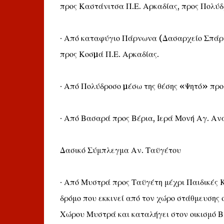
προς Καστάνιτσα Π.Ε. Αρκαδίας, προς Πολύδ
∙ Από καταφύγιο Πάρνωνα (Δασαρχείο Σπάρτη
προς Κοσµά Π.Ε. Αρκαδίας.
∙ Από Πολύδροσο µέσω της θέσης «Ψητό» προ
∙ Από Βασαρά προς Βέρια, Ιερά Μονή Αγ. Αν
Δασικό Σύμπλεγμα Αν. Ταϋγέτου
∙ Από Μυστρά προς Ταϋγέτη μέχρι Παιδικές
δρόμο που εκκινεί από τον χώρο στάθμευσης
Χώρου Μυστρά και καταλήγει στον οικισμό 