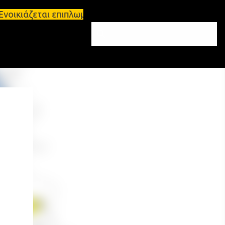
Ενοικιάζεται επιπλωμένο διαμέρισμα 65τ.μ Σπάρτη -