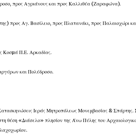
ροσο, προς Αγριάνους και προς Καλλιθέα (Ζαραφώνα).
ς) προς Αγ. Βασίλειο, προς Πλατανάκι, προς Παλαιοχώρι κα
ς Κοσµά Π.Ε. Αρκαδίας.
αργύρων και Πολύδροσο.
 Κατασκηνώσεις Ιεράς Μητροπόλεως Μονεμβασίας & Σπάρτης. 
 στη θέση «Διάσελο» πλησίον της Άνω Πύλης του Αρχαιολογικ
Βλαχοχωρίου.