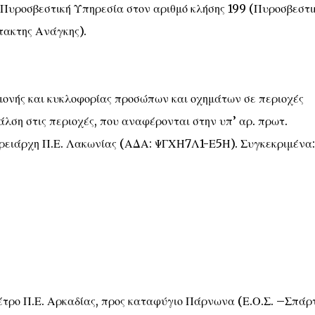
Πυροσβεστική Υπηρεσία στον αριθμό κλήσης 199 (Πυροσβεστι
τακτης Ανάγκης).
αμονής και κυκλοφορίας προσώπων και οχημάτων σε περιοχές
λση στις περιοχές, που αναφέρονται στην υπ’ αρ. πρωτ.
ρειάρχη Π.Ε. Λακωνίας (ΑΔΑ: ΨΓΧΗ7Λ1-Ε5Η). Συγκεκριμένα:
έτρο Π.Ε. Αρκαδίας, προς καταφύγιο Πάρνωνα (Ε.Ο.Σ. –Σπάρτ