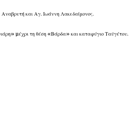
ς Αναβρυτή και Αγ. Ιωάννη Λακεδαίμονος.
ιάρη» µέχρι τη θέση «Βάρδα» και καταφύγιο Ταϋγέτου.