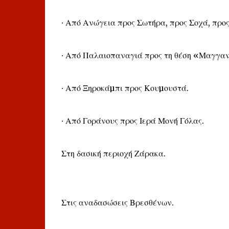
∙ Από Ανώγεια προς Σωτήρα, προς Σοχά, προ
∙ Από Παλαιοπαναγιά προς τη θέση «Μαγγαν
∙ Από Ξηροκάµπι προς Κουµουστά.
∙ Από Γοράνους προς Ιερά Μονή Γόλας.
Στη δασική περιοχή Ζάρακα.
Στις αναδασώσεις Βρεσθένων.