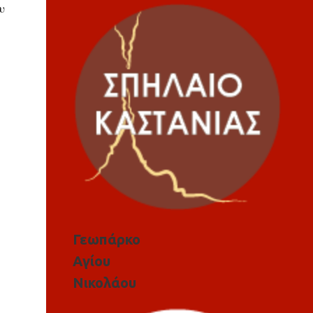
υ
Γεωπάρκο
Αγίου
Νικολάου