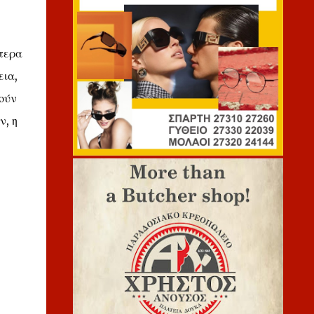
ίτερα
εια,
ούν
ν, η