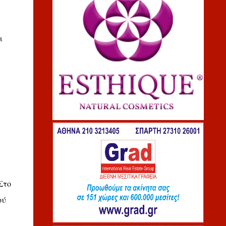
ι
Στο
ού