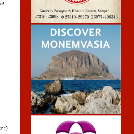
κό
ης),