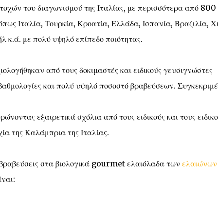
τοχών του διαγωνισμού της Ιταλίας, με περισσότερα από 800
ως Ιταλία, Τουρκία, Κροατία, Ελλάδα, Ισπανία, Βραζιλία, Χι
λ κ.ά. με πολύ υψηλό επίπεδο ποιότητας.
ξιολογήθηκαν από τους δοκιμαστές και ειδικούς γευσιγνώστες
 βαθμολογίες και πολύ υψηλό ποσοστό βραβεύσεων. Συγκεκριμέ
ώνοντας εξαιρετικά σχόλια από τους ειδικούς και τους ειδικ
α της Καλάμπρια της Ιταλίας.
ς βραβεύσεις στα βιολογικά gourmet ελαιόλαδα των
ελαιώνων
ίναι: