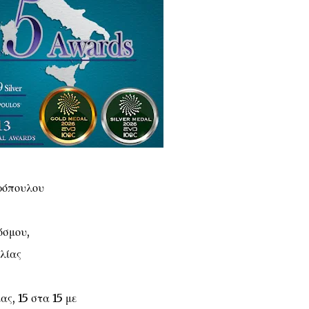
ρόπουλου
όσμου,
αλίας
ς, 15 στα 15 με