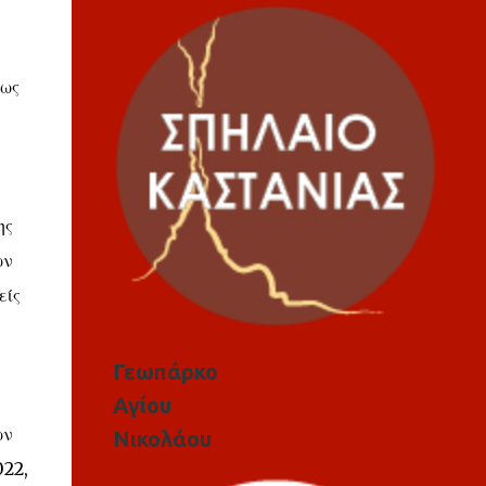
 ως
ης
ων
είς
Γεωπάρκο
Αγίου
ων
Νικολάου
022,