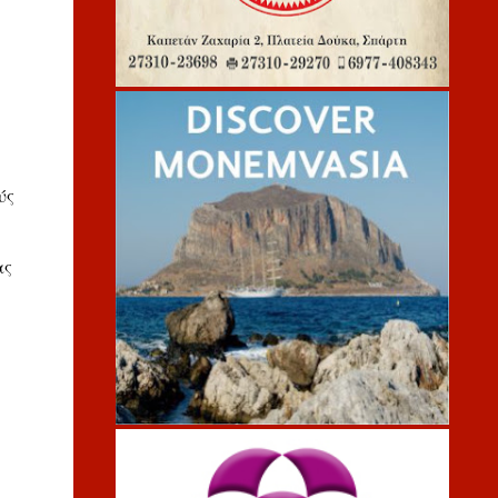
ύς
ας