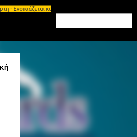
οικιάζεται κατάστημα 134 τ.μ, με υπόγειο 124τ.μ κ
ική