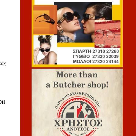
τας
Oil