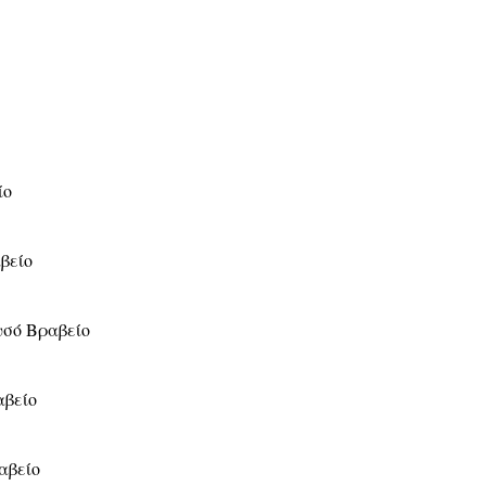
ίο
βείο
σό Βραβείο
αβείο
αβείο