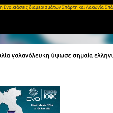
Μετάβαση στο κύριο περιεχόμενο
σεις διαμερισμάτων Σπάρτη και Λακωνία Σπάρτη - Εν
αλία γαλανόλευκη ύψωσε σημαία ελλην