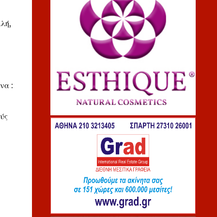
λή,
να :
ούς