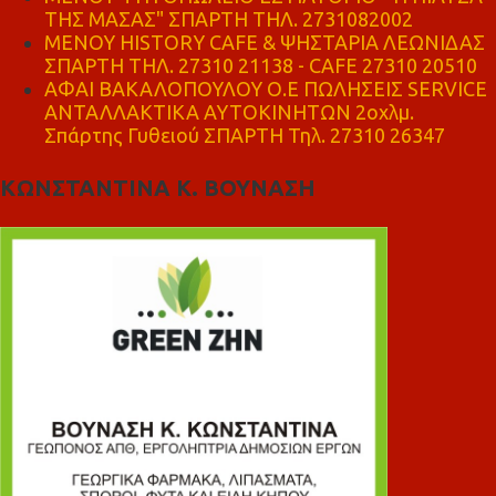
ΤΗΣ ΜΑΣΑΣ" ΣΠΑΡΤΗ ΤΗΛ. 2731082002
ΜΕΝΟΥ HISTORY CAFE & ΨΗΣΤΑΡΙΑ ΛΕΩΝΙΔΑΣ
ΣΠΑΡΤΗ ΤΗΛ. 27310 21138 - CAFE 27310 20510
ΑΦΑΙ ΒΑΚΑΛΟΠΟΥΛΟΥ Ο.Ε ΠΩΛΗΣΕΙΣ SERVICE
ΑΝΤΑΛΛΑΚΤΙΚΑ ΑΥΤΟΚΙΝΗΤΩΝ 2οχλμ.
Σπάρτης Γυθειού ΣΠΑΡΤΗ Τηλ. 27310 26347
ΚΩΝΣΤΑΝΤΙΝΑ Κ. ΒΟΥΝΑΣΗ