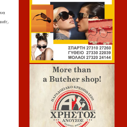
ένα
ιάς.