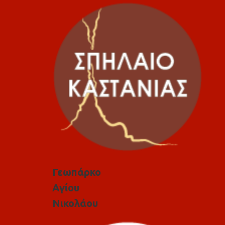
Γεωπάρκο
Αγίου
Νικολάου