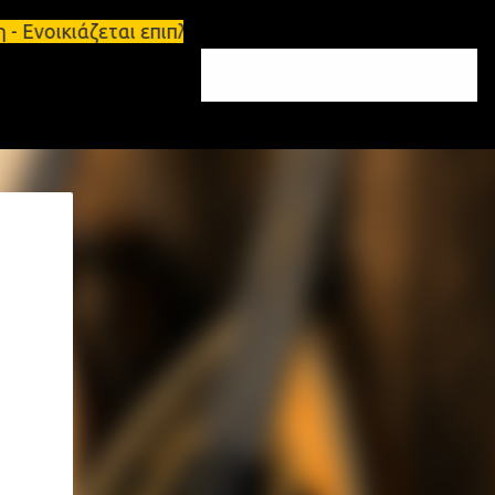
 Ενοικιάζεται επιπλωμένο διαμέρισμα 65τ.μ Σπάρτη 