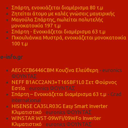
Σπάρτη, ενοικιάζεται διαμέρισμα 80 τ.μ
Ζητείται άτομο με καλές γνώσεις μαγειρικής
Μαγούλα Σπάρτης, πωλείται πολυτελής
μονοκατοικία 197 τ.μ
Σπάρτη - Ενοικιάζεται διαμέρισμα 63 τ.μ
Πικουλιάνικα Μυστρά, ενοικιάζεται μονοκατοικία
100 τ.μ
e-info.gr
AEG CCB6446CBM Κουζίνα Ελεύθερη
- euronics
ΦΟΥΝΤΑΣ
NEFF B1ACC2AN3+T16SBF1L0 Σετ Φούρνος
Εστία
- euronics ΦΟΥΝΤΑΣ
Σπάρτη – Ενοικιάζεται διαμέρισμα 63 τ.μ
- Grad
international
HISENSE CA35LR03G Easy Smart Inverter
Κλιματιστικό
- euronics ΦΟΥΝΤΑΣ
WINSTAR WST-09WFi/09WFo Inverter
Κλιματιστικό
- euronics ΦΟΥΝΤΑΣ