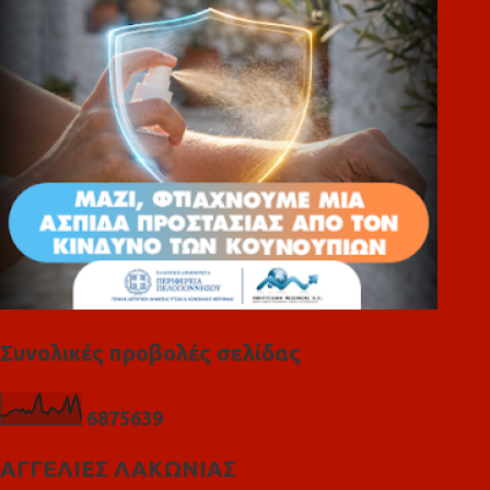
ι
α
Συνολικές προβολές σελίδας
6
8
7
5
6
3
9
ΑΓΓΕΛΙΕΣ ΛΑΚΩΝΙΑΣ