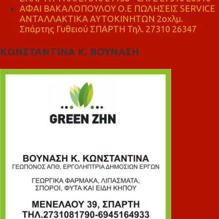
ΑΦΑΙ ΒΑΚΑΛΟΠΟΥΛΟΥ Ο.Ε ΠΩΛΗΣΕΙΣ SERVICE
ΑΝΤΑΛΛΑΚΤΙΚΑ ΑΥΤΟΚΙΝΗΤΩΝ 2οχλμ.
Σπάρτης Γυθειού ΣΠΑΡΤΗ Τηλ. 27310 26347
ΚΩΝΣΤΑΝΤΙΝΑ Κ. ΒΟΥΝΑΣΗ