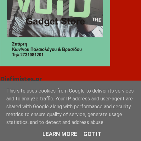
Diafimistes.gr
This site uses cookies from Google to deliver its services
and to analyze traffic. Your IP address and user-agent are
shared with Google along with performance and security
metrics to ensure quality of service, generate usage
statistics, and to detect and address abuse.
LEARN MORE
GOT IT