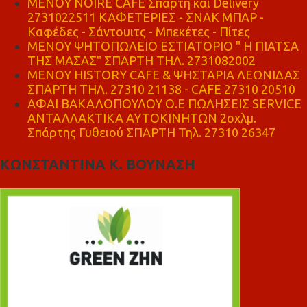
MENOY NOIRE CAFE Σπάρτη και Delivery
2731022511 ΚΑΦΕΤΕΡΙΕΣ - ΣΝΑΚ ΜΠΑΡ -
Καφέδες - Σάντουιτς - Μπεκέτες - Πίτες
ΜΕΝΟΥ ΨΗΤΟΠΩΛΕΙΟ ΕΣΤΙΑΤΟΡΙΟ " Η ΠΙΑΤΣΑ
ΤΗΣ ΜΑΣΑΣ" ΣΠΑΡΤΗ ΤΗΛ. 2731082002
ΜΕΝΟΥ HISTORY CAFE & ΨΗΣΤΑΡΙΑ ΛΕΩΝΙΔΑΣ
ΣΠΑΡΤΗ ΤΗΛ. 27310 21138 - CAFE 27310 20510
ΑΦΑΙ ΒΑΚΑΛΟΠΟΥΛΟΥ Ο.Ε ΠΩΛΗΣΕΙΣ SERVICE
ΑΝΤΑΛΛΑΚΤΙΚΑ ΑΥΤΟΚΙΝΗΤΩΝ 2οχλμ.
Σπάρτης Γυθειού ΣΠΑΡΤΗ Τηλ. 27310 26347
ΚΩΝΣΤΑΝΤΙΝΑ Κ. ΒΟΥΝΑΣΗ