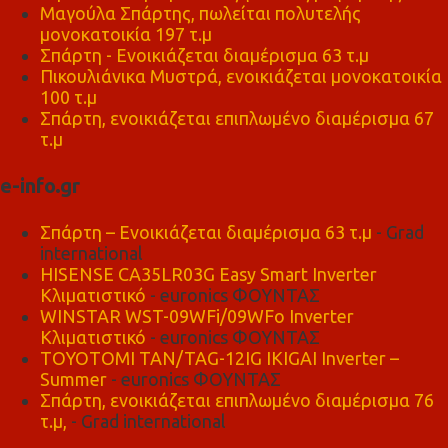
Μαγούλα Σπάρτης, πωλείται πολυτελής
μονοκατοικία 197 τ.μ
Σπάρτη - Ενοικιάζεται διαμέρισμα 63 τ.μ
Πικουλιάνικα Μυστρά, ενοικιάζεται μονοκατοικία
100 τ.μ
Σπάρτη, ενοικιάζεται επιπλωμένο διαμέρισμα 67
τ.μ
e-info.gr
Σπάρτη – Ενοικιάζεται διαμέρισμα 63 τ.μ
- Grad
international
HISENSE CA35LR03G Easy Smart Inverter
Κλιματιστικό
- euronics ΦΟΥΝΤΑΣ
WINSTAR WST-09WFi/09WFo Inverter
Κλιματιστικό
- euronics ΦΟΥΝΤΑΣ
TOYOTOMI TAN/TAG-12IG IKIGAI Inverter –
Summer
- euronics ΦΟΥΝΤΑΣ
Σπάρτη, ενοικιάζεται επιπλωμένο διαμέρισμα 76
τ.μ,
- Grad international