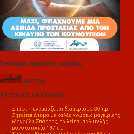
Συνολικές προβολές σελίδας
6
8
7
5
5
2
8
ΑΓΓΕΛΙΕΣ ΛΑΚΩΝΙΑΣ
Σπάρτη, ενοικιάζεται διαμέρισμα 80 τ.μ
Ζητείται άτομο με καλές γνώσεις μαγειρικής
Μαγούλα Σπάρτης, πωλείται πολυτελής
μονοκατοικία 197 τ.μ
Σπάρτη - Ενοικιάζεται διαμέρισμα 63 τ.μ