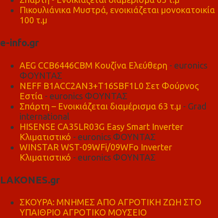
Πικουλιάνικα Μυστρά, ενοικιάζεται μονοκατοικία
100 τ.μ
e-info.gr
AEG CCB6446CBM Κουζίνα Ελεύθερη
- euronics
ΦΟΥΝΤΑΣ
NEFF B1ACC2AN3+T16SBF1L0 Σετ Φούρνος
Εστία
- euronics ΦΟΥΝΤΑΣ
Σπάρτη – Ενοικιάζεται διαμέρισμα 63 τ.μ
- Grad
international
HISENSE CA35LR03G Easy Smart Inverter
Κλιματιστικό
- euronics ΦΟΥΝΤΑΣ
WINSTAR WST-09WFi/09WFo Inverter
Κλιματιστικό
- euronics ΦΟΥΝΤΑΣ
LAKONES.gr
ΣΚΟΥΡΑ: ΜΝΗΜΕΣ ΑΠΟ ΑΓΡΟΤΙΚΗ ΖΩΗ ΣΤΟ
ΥΠΑΙΘΡΙΟ ΑΓΡΟΤΙΚΟ ΜΟΥΣΕΙΟ