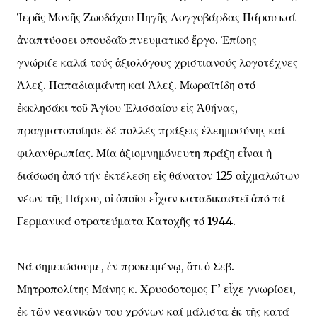
Ἱερᾶς Μονῆς Ζωοδόχου Πηγῆς Λογγοβάρδας Πάρου καί
ἀναπτύσσει σπουδαῖο πνευματικό ἔργο. Ἐπίσης
γνώριζε καλά τούς ἀξιολόγους χριστιανούς λογοτέχνες
Ἀλεξ. Παπαδιαμάντη καί Ἀλεξ. Μωραϊτίδη στό
ἐκκλησάκι τοῦ Ἁγίου Ἐλισσαίου εἰς Ἀθήνας,
πραγματοποίησε δέ πολλές πράξεις ἐλεημοσύνης καί
φιλανθρωπίας. Μία ἀξιομνημόνευτη πράξη εἶναι ἡ
διάσωση ἀπό τήν ἐκτέλεση εἰς θάνατον 125 αἰχμαλώτων
νέων τῆς Πάρου, οἱ ὁποῖοι εἶχαν καταδικαστεῖ ἀπό τά
Γερμανικά στρατεύματα Κατοχῆς τό 1944.
Νά σημειώσουμε, ἐν προκειμένῳ, ὅτι ὁ Σεβ.
Μητροπολίτης Μάνης κ. Χρυσόστομος Γ’ εἶχε γνωρίσει,
ἐκ τῶν νεανικῶν του χρόνων καί μάλιστα ἐκ τῆς κατά