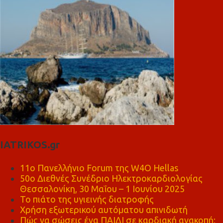
IATRIKOS.gr
11ο Πανελλήνιο Forum της W4O Hellas
50ο Διεθνές Συνέδριο Ηλεκτροκαρδιολογίας
Θεσσαλονίκη, 30 Μαΐου – 1 Ιουνίου 2025
Το πιάτο της υγιεινής διατροφής
Χρήση εξωτερικού αυτόματου απινιδωτή
Πώς να σώσεις ένα ΠΑΙΔΙ σε καρδιακή ανακοπή;