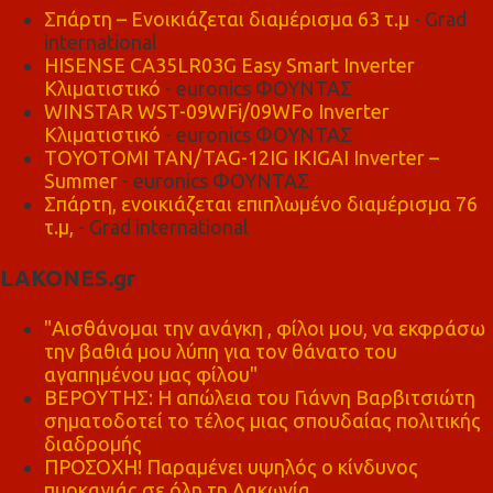
Σπάρτη – Ενοικιάζεται διαμέρισμα 63 τ.μ
- Grad
international
HISENSE CA35LR03G Easy Smart Inverter
Κλιματιστικό
- euronics ΦΟΥΝΤΑΣ
WINSTAR WST-09WFi/09WFo Inverter
Κλιματιστικό
- euronics ΦΟΥΝΤΑΣ
TOYOTOMI TAN/TAG-12IG IKIGAI Inverter –
Summer
- euronics ΦΟΥΝΤΑΣ
Σπάρτη, ενοικιάζεται επιπλωμένο διαμέρισμα 76
τ.μ,
- Grad international
LAKONES.gr
"Αισθάνομαι την ανάγκη , φίλοι μου, να εκφράσω
την βαθιά μου λύπη για τον θάνατο του
αγαπημένου μας φίλου"
ΒΕΡΟΥΤΗΣ: Η απώλεια του Γιάννη Βαρβιτσιώτη
σηματοδοτεί το τέλος μιας σπουδαίας πολιτικής
διαδρομής
ΠΡΟΣΟΧΗ! Παραμένει υψηλός ο κίνδυνος
πυρκαγιάς σε όλη τη Λακωνία