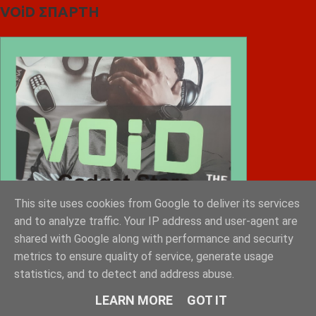
VOiD ΣΠΑΡΤΗ
This site uses cookies from Google to deliver its services
and to analyze traffic. Your IP address and user-agent are
shared with Google along with performance and security
metrics to ensure quality of service, generate usage
statistics, and to detect and address abuse.
LEARN MORE
GOT IT
Diafimistes.gr