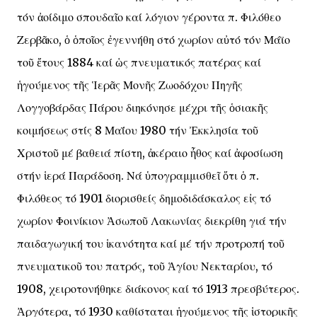
τόν ἀοίδιμο σπουδαῖο καί λόγιον γέροντα π. Φιλόθεο
Ζερβᾶκο, ὁ ὁποῖος ἐγεννήθη στό χωρίον αὐτό τόν Μάϊο
τοῦ ἔτους 1884 καί ὡς πνευματικός πατέρας καί
ἡγούμενος τῆς Ἱερᾶς Μονῆς Ζωοδόχου Πηγῆς
Λογγοβάρδας Πάρου διηκόνησε μέχρι τῆς ὁσιακῆς
κοιμήσεως στίς 8 Μαΐου 1980 τήν Ἐκκλησία τοῦ
Χριστοῦ μέ βαθειά πίστη, ἀκέραιο ἦθος καί ἀφοσίωση
στήν ἱερά Παράδοση. Νά ὑπογραμμισθεῖ ὅτι ὁ π.
Φιλόθεος τό 1901 διορισθείς δημοδιδάσκαλος εἰς τό
χωρίον Φοινίκιον Ἀσωποῦ Λακωνίας διεκρίθη γιά τήν
παιδαγωγική του ἱκανότητα καί μέ τήν προτροπή τοῦ
πνευματικοῦ του πατρός, τοῦ Ἁγίου Νεκταρίου, τό
1908, χειροτονήθηκε διάκονος καί τό 1913 πρεσβύτερος.
Ἀργότερα, τό 1930 καθίσταται ἡγούμενος τῆς ἱστορικῆς