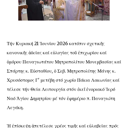
Τήν Κυριακή 21 Ἰουνίου 2026 κατόπιν σχετικῆς
κανονικῆς ἀδείας καί εὐλογίας τοῦ ἐπιχωρίου καί
ὁμόρου Παναγιωτάτου Μητροπολίτου Μονεμβασίας καί
Σπάρτης κ. Εὐσταθίου, ὁ Σεβ. Μητροπολίτης Μάνης κ.
Χρυσόστομος Γ' μετέβη στό χωρίο Πάκια Λακωνίας καί
τέλεσε τήν Θεία Λειτουργία στόν ἐκεῖ ἐνοριακό Ἱερό
Ναό Ἁγίου Δημητρίου μέ τόν ἐφημέριο π. Παναγιώτη
Λεγάκη.
Ἡ ἐπίσκεψη ἀπετέλεσε χρέος τιμῆς καί εὐλαβείας πρός