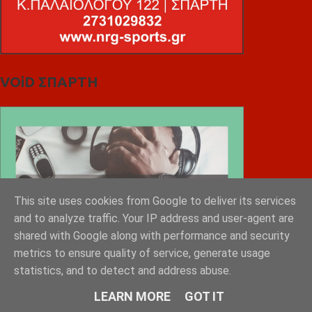
VOiD ΣΠΑΡΤΗ
This site uses cookies from Google to deliver its services
and to analyze traffic. Your IP address and user-agent are
shared with Google along with performance and security
metrics to ensure quality of service, generate usage
statistics, and to detect and address abuse.
LEARN MORE
GOT IT