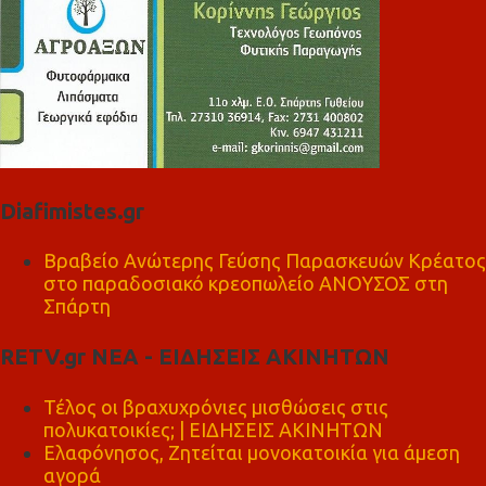
Diafimistes.gr
Βραβείο Ανώτερης Γεύσης Παρασκευών Κρέατος
στο παραδοσιακό κρεοπωλείο ΑΝΟΥΣΟΣ στη
Σπάρτη
RETV.gr ΝΕΑ - ΕΙΔΗΣΕΙΣ ΑΚΙΝΗΤΩΝ
Τέλος οι βραχυχρόνιες μισθώσεις στις
πολυκατοικίες; | ΕΙΔΗΣΕΙΣ ΑΚΙΝΗΤΩΝ
Ελαφόνησος, Ζητείται μονοκατοικία για άμεση
αγορά