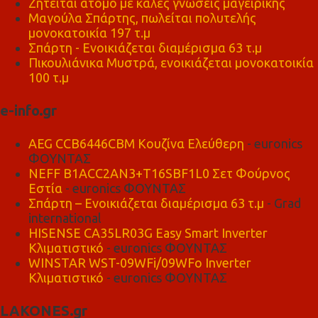
Ζητείται άτομο με καλές γνώσεις μαγειρικής
Μαγούλα Σπάρτης, πωλείται πολυτελής
μονοκατοικία 197 τ.μ
Σπάρτη - Ενοικιάζεται διαμέρισμα 63 τ.μ
Πικουλιάνικα Μυστρά, ενοικιάζεται μονοκατοικία
100 τ.μ
e-info.gr
AEG CCB6446CBM Κουζίνα Ελεύθερη
- euronics
ΦΟΥΝΤΑΣ
NEFF B1ACC2AN3+T16SBF1L0 Σετ Φούρνος
Εστία
- euronics ΦΟΥΝΤΑΣ
Σπάρτη – Ενοικιάζεται διαμέρισμα 63 τ.μ
- Grad
international
HISENSE CA35LR03G Easy Smart Inverter
Κλιματιστικό
- euronics ΦΟΥΝΤΑΣ
WINSTAR WST-09WFi/09WFo Inverter
Κλιματιστικό
- euronics ΦΟΥΝΤΑΣ
LAKONES.gr