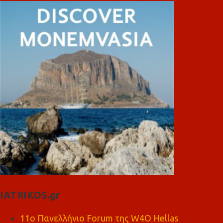
IATRIKOS.gr
11ο Πανελλήνιο Forum της W4O Hellas