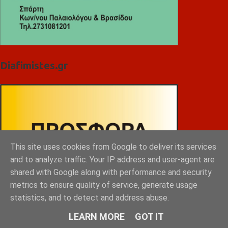
Diafimistes.gr
This site uses cookies from Google to deliver its services
and to analyze traffic. Your IP address and user-agent are
shared with Google along with performance and security
metrics to ensure quality of service, generate usage
statistics, and to detect and address abuse.
LEARN MORE
GOT IT