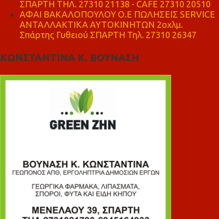
ΣΠΑΡΤΗ ΤΗΛ. 27310 21138 - CAFE 27310 20510
ΑΦΑΙ ΒΑΚΑΛΟΠΟΥΛΟΥ Ο.Ε ΠΩΛΗΣΕΙΣ SERVICE
ΑΝΤΑΛΛΑΚΤΙΚΑ ΑΥΤΟΚΙΝΗΤΩΝ 2οχλμ.
Σπάρτης Γυθειού ΣΠΑΡΤΗ Τηλ. 27310 26347
ΚΩΝΣΤΑΝΤΙΝΑ Κ. ΒΟΥΝΑΣΗ