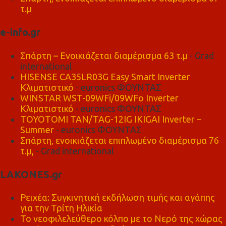
τ.μ
e-info.gr
Σπάρτη – Ενοικιάζεται διαμέρισμα 63 τ.μ
- Grad
international
HISENSE CA35LR03G Easy Smart Inverter
Κλιματιστικό
- euronics ΦΟΥΝΤΑΣ
WINSTAR WST-09WFi/09WFo Inverter
Κλιματιστικό
- euronics ΦΟΥΝΤΑΣ
TOYOTOMI TAN/TAG-12IG IKIGAI Inverter –
Summer
- euronics ΦΟΥΝΤΑΣ
Σπάρτη, ενοικιάζεται επιπλωμένο διαμέρισμα 76
τ.μ,
- Grad international
LAKONES.gr
Ρειχέα: Συγκινητική εκδήλωση τιμής και αγάπης
για την Τρίτη Ηλικία
Το νεοφιλελεύθερο κόλπο με το Νερό της χώρας