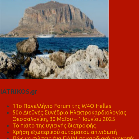
IATRIKOS.gr
11ο Πανελλήνιο Forum της W4O Hellas
50ο Διεθνές Συνέδριο Ηλεκτροκαρδιολογίας
Θεσσαλονίκη, 30 Μαΐου – 1 Ιουνίου 2025
Το πιάτο της υγιεινής διατροφής
Χρήση εξωτερικού αυτόματου απινιδωτή
Πώς να σώσεις ένα ΠΑΙΔΙ σε καρδιακή ανακοπή;