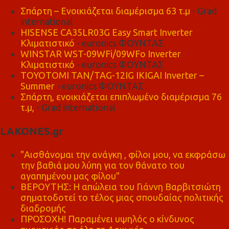
Σπάρτη – Ενοικιάζεται διαμέρισμα 63 τ.μ
- Grad
international
HISENSE CA35LR03G Easy Smart Inverter
Κλιματιστικό
- euronics ΦΟΥΝΤΑΣ
WINSTAR WST-09WFi/09WFo Inverter
Κλιματιστικό
- euronics ΦΟΥΝΤΑΣ
TOYOTOMI TAN/TAG-12IG IKIGAI Inverter –
Summer
- euronics ΦΟΥΝΤΑΣ
Σπάρτη, ενοικιάζεται επιπλωμένο διαμέρισμα 76
τ.μ,
- Grad international
LAKONES.gr
"Αισθάνομαι την ανάγκη , φίλοι μου, να εκφράσω
την βαθιά μου λύπη για τον θάνατο του
αγαπημένου μας φίλου"
ΒΕΡΟΥΤΗΣ: Η απώλεια του Γιάννη Βαρβιτσιώτη
σηματοδοτεί το τέλος μιας σπουδαίας πολιτικής
διαδρομής
ΠΡΟΣΟΧΗ! Παραμένει υψηλός ο κίνδυνος