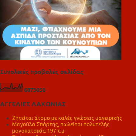
Συνολικές προβολές σελίδας
6
8
7
3
0
5
8
ΑΓΓΕΛΙΕΣ ΛΑΚΩΝΙΑΣ
Ζητείται άτομο με καλές γνώσεις μαγειρικής
Μαγούλα Σπάρτης, πωλείται πολυτελής
μονοκατοικία 197 τ.μ