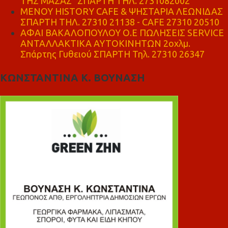
ΤΗΣ ΜΑΣΑΣ" ΣΠΑΡΤΗ ΤΗΛ. 2731082002
ΜΕΝΟΥ HISTORY CAFE & ΨΗΣΤΑΡΙΑ ΛΕΩΝΙΔΑΣ
ΣΠΑΡΤΗ ΤΗΛ. 27310 21138 - CAFE 27310 20510
ΑΦΑΙ ΒΑΚΑΛΟΠΟΥΛΟΥ Ο.Ε ΠΩΛΗΣΕΙΣ SERVICE
ΑΝΤΑΛΛΑΚΤΙΚΑ ΑΥΤΟΚΙΝΗΤΩΝ 2οχλμ.
Σπάρτης Γυθειού ΣΠΑΡΤΗ Τηλ. 27310 26347
ΚΩΝΣΤΑΝΤΙΝΑ Κ. ΒΟΥΝΑΣΗ