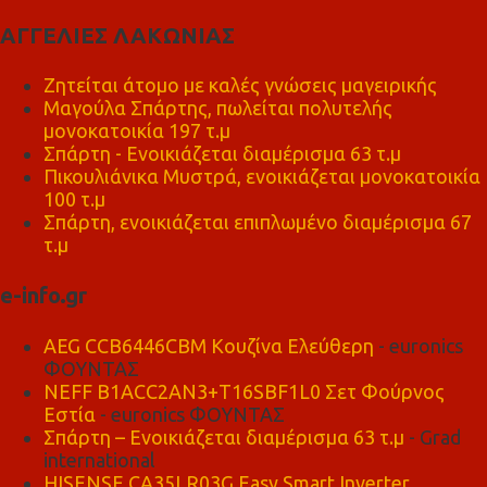
ΑΓΓΕΛΙΕΣ ΛΑΚΩΝΙΑΣ
Ζητείται άτομο με καλές γνώσεις μαγειρικής
Μαγούλα Σπάρτης, πωλείται πολυτελής
μονοκατοικία 197 τ.μ
Σπάρτη - Ενοικιάζεται διαμέρισμα 63 τ.μ
Πικουλιάνικα Μυστρά, ενοικιάζεται μονοκατοικία
100 τ.μ
Σπάρτη, ενοικιάζεται επιπλωμένο διαμέρισμα 67
τ.μ
e-info.gr
AEG CCB6446CBM Κουζίνα Ελεύθερη
- euronics
ΦΟΥΝΤΑΣ
NEFF B1ACC2AN3+T16SBF1L0 Σετ Φούρνος
Εστία
- euronics ΦΟΥΝΤΑΣ
Σπάρτη – Ενοικιάζεται διαμέρισμα 63 τ.μ
- Grad
international
HISENSE CA35LR03G Easy Smart Inverter