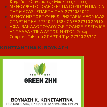
Καφέδες - Σάντουιτς - Μπεκέτες - Πίτες
ΜΕΝΟΥ ΨΗΤΟΠΩΛΕΙΟ ΕΣΤΙΑΤΟΡΙΟ " Η ΠΙΑΤΣΑ
ΤΗΣ ΜΑΣΑΣ" ΣΠΑΡΤΗ ΤΗΛ. 2731082002
ΜΕΝΟΥ HISTORY CAFE & ΨΗΣΤΑΡΙΑ ΛΕΩΝΙΔΑΣ
ΣΠΑΡΤΗ ΤΗΛ. 27310 21138 - CAFE 27310 20510
ΑΦΑΙ ΒΑΚΑΛΟΠΟΥΛΟΥ Ο.Ε ΠΩΛΗΣΕΙΣ SERVICE
ΑΝΤΑΛΛΑΚΤΙΚΑ ΑΥΤΟΚΙΝΗΤΩΝ 2οχλμ.
Σπάρτης Γυθειού ΣΠΑΡΤΗ Τηλ. 27310 26347
ΚΩΝΣΤΑΝΤΙΝΑ Κ. ΒΟΥΝΑΣΗ