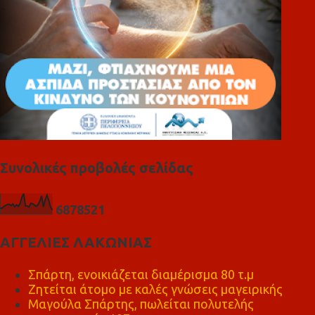
Συνολικές προβολές σελίδας
6
8
7
8
5
2
1
ΑΓΓΕΛΙΕΣ ΛΑΚΩΝΙΑΣ
Σπάρτη, ενοικιάζεται διαμέρισμα 80 τ.μ
Ζητείται άτομο με καλές γνώσεις μαγειρικής
Μαγούλα Σπάρτης, πωλείται πολυτελής