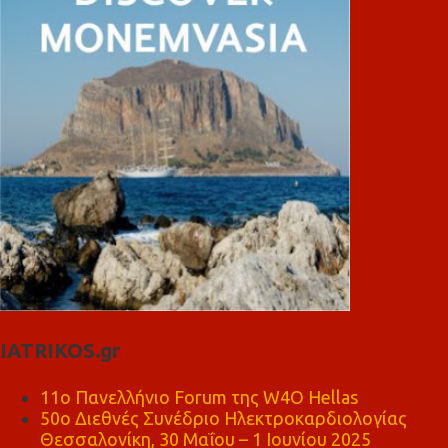
IATRIKOS.gr
11ο Πανελλήνιο Forum της W4O Hellas
50ο Διεθνές Συνέδριο Ηλεκτροκαρδιολογίας
Θεσσαλονίκη, 30 Μαΐου – 1 Ιουνίου 2025