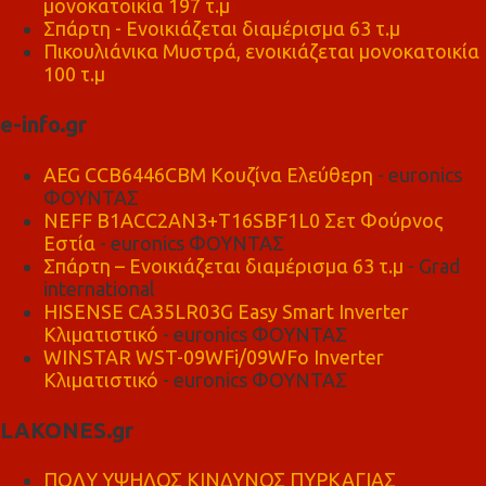
μονοκατοικία 197 τ.μ
Σπάρτη - Ενοικιάζεται διαμέρισμα 63 τ.μ
Πικουλιάνικα Μυστρά, ενοικιάζεται μονοκατοικία
100 τ.μ
e-info.gr
AEG CCB6446CBM Κουζίνα Ελεύθερη
- euronics
ΦΟΥΝΤΑΣ
NEFF B1ACC2AN3+T16SBF1L0 Σετ Φούρνος
Εστία
- euronics ΦΟΥΝΤΑΣ
Σπάρτη – Ενοικιάζεται διαμέρισμα 63 τ.μ
- Grad
international
HISENSE CA35LR03G Easy Smart Inverter
Κλιματιστικό
- euronics ΦΟΥΝΤΑΣ
WINSTAR WST-09WFi/09WFo Inverter
Κλιματιστικό
- euronics ΦΟΥΝΤΑΣ
LAKONES.gr
ΠΟΛΥ ΥΨΗΛΟΣ ΚΙΝΔΥΝΟΣ ΠΥΡΚΑΓΙΑΣ