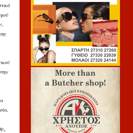
στικό
σμού
ς.
σης
πικού
στην
ία
σία.
ής,