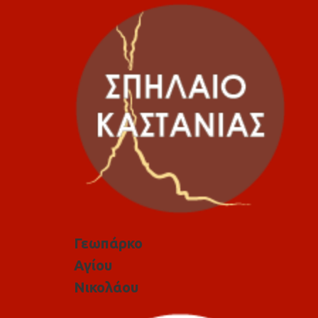
Γεωπάρκο
Αγίου
Νικολάου