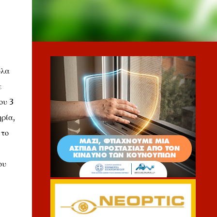
όλα
ε
ου 3
ρία,
 το
ου