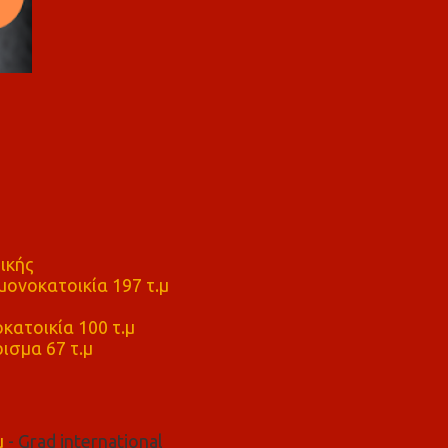
ικής
ονοκατοικία 197 τ.μ
μ
κατοικία 100 τ.μ
ισμα 67 τ.μ
μ
- Grad international