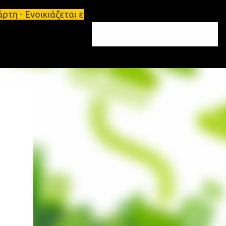
τη - Ενοικιάζεται επιπλωμένο διαμέρισμα 65τ.μ Σπά