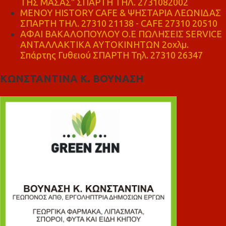
ΤΗΣ ΜΑΣΑΣ" ΣΠΑΡΤΗ ΤΗΛ. 2731082002
ΜΕΝΟΥ HISTORY CAFE & ΨΗΣΤΑΡΙΑ ΛΕΩΝΙΔΑΣ
ΣΠΑΡΤΗ ΤΗΛ. 27310 21138 - CAFE 27310 20510
ΑΦΑΙ ΒΑΚΑΛΟΠΟΥΛΟΥ Ο.Ε ΠΩΛΗΣΕΙΣ SERVICE
ΑΝΤΑΛΛΑΚΤΙΚΑ ΑΥΤΟΚΙΝΗΤΩΝ 2οχλμ.
Σπάρτης Γυθειού ΣΠΑΡΤΗ Τηλ. 27310 26347
ΚΩΝΣΤΑΝΤΙΝΑ Κ. ΒΟΥΝΑΣΗ