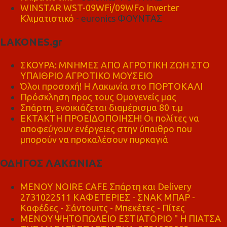
WINSTAR WST-09WFi/09WFo Inverter
Κλιματιστικό
- euronics ΦΟΥΝΤΑΣ
LAKONES.gr
ΣΚΟΥΡΑ: ΜΝΗΜΕΣ ΑΠΟ ΑΓΡΟΤΙΚΗ ΖΩΗ ΣΤΟ
ΥΠΑΙΘΡΙΟ ΑΓΡΟΤΙΚΟ ΜΟΥΣΕΙΟ
Όλοι προσοχή! Η Λακωνία στο ΠΟΡΤΟΚΑΛΙ
Πρόσκληση προς τους Ομογενείς μας
Σπάρτη, ενοικιάζεται διαμέρισμα 80 τ.μ
ΕΚΤΑΚΤΗ ΠΡΟΕΙΔΟΠΟΙΗΣΗ! Οι πολίτες να
αποφεύγουν ενέργειες στην ύπαιθρο που
μπορούν να προκαλέσουν πυρκαγιά
ΟΔΗΓΟΣ ΛΑΚΩΝΙΑΣ
MENOY NOIRE CAFE Σπάρτη και Delivery
2731022511 ΚΑΦΕΤΕΡΙΕΣ - ΣΝΑΚ ΜΠΑΡ -
Καφέδες - Σάντουιτς - Μπεκέτες - Πίτες
ΜΕΝΟΥ ΨΗΤΟΠΩΛΕΙΟ ΕΣΤΙΑΤΟΡΙΟ " Η ΠΙΑΤΣΑ