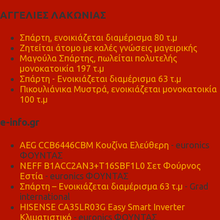
ΑΓΓΕΛΙΕΣ ΛΑΚΩΝΙΑΣ
Σπάρτη, ενοικιάζεται διαμέρισμα 80 τ.μ
Ζητείται άτομο με καλές γνώσεις μαγειρικής
Μαγούλα Σπάρτης, πωλείται πολυτελής
μονοκατοικία 197 τ.μ
Σπάρτη - Ενοικιάζεται διαμέρισμα 63 τ.μ
Πικουλιάνικα Μυστρά, ενοικιάζεται μονοκατοικία
100 τ.μ
e-info.gr
AEG CCB6446CBM Κουζίνα Ελεύθερη
- euronics
ΦΟΥΝΤΑΣ
NEFF B1ACC2AN3+T16SBF1L0 Σετ Φούρνος
Εστία
- euronics ΦΟΥΝΤΑΣ
Σπάρτη – Ενοικιάζεται διαμέρισμα 63 τ.μ
- Grad
international
HISENSE CA35LR03G Easy Smart Inverter
Κλιματιστικό
- euronics ΦΟΥΝΤΑΣ