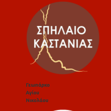
Γεωπάρκο
Αγίου
Νικολάου