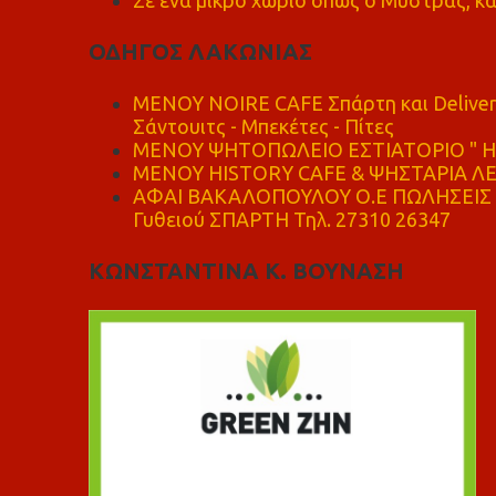
Σε ένα μικρό χωριό όπως ο Μυστράς, κά
ΟΔΗΓΟΣ ΛΑΚΩΝΙΑΣ
MENOY NOIRE CAFE Σπάρτη και Delive
Σάντουιτς - Μπεκέτες - Πίτες
ΜΕΝΟΥ ΨΗΤΟΠΩΛΕΙΟ ΕΣΤΙΑΤΟΡΙΟ " Η 
ΜΕΝΟΥ HISTORY CAFE & ΨΗΣΤΑΡΙΑ ΛΕΩ
ΑΦΑΙ ΒΑΚΑΛΟΠΟΥΛΟΥ Ο.Ε ΠΩΛΗΣΕΙΣ 
Γυθειού ΣΠΑΡΤΗ Τηλ. 27310 26347
ΚΩΝΣΤΑΝΤΙΝΑ Κ. ΒΟΥΝΑΣΗ