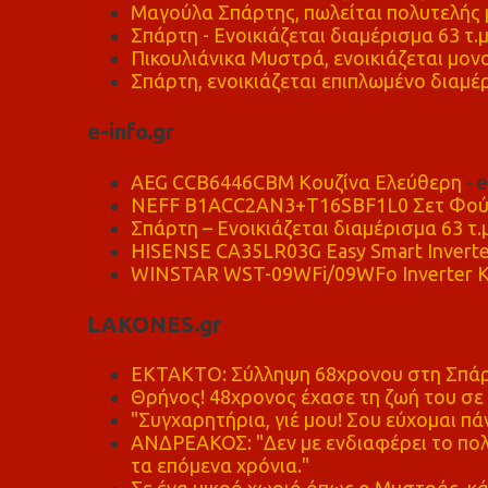
Μαγούλα Σπάρτης, πωλείται πολυτελής μ
Σπάρτη - Ενοικιάζεται διαμέρισμα 63 τ.
Πικουλιάνικα Μυστρά, ενοικιάζεται μονο
Σπάρτη, ενοικιάζεται επιπλωμένο διαμέρ
e-info.gr
AEG CCB6446CBM Κουζίνα Ελεύθερη
- 
NEFF B1ACC2AN3+T16SBF1L0 Σετ Φού
Σπάρτη – Ενοικιάζεται διαμέρισμα 63 τ.
HISENSE CA35LR03G Easy Smart Inverte
WINSTAR WST-09WFi/09WFo Inverter Κ
LAKONES.gr
ΕΚΤΑΚΤΟ: Σύλληψη 68χρονου στη Σπάρτ
Θρήνος! 48χρονος έχασε τη ζωή του σ
"Συγχαρητήρια, γιέ μου! Σου εύχομαι πάν
ΑΝΔΡΕΑΚΟΣ: "Δεν με ενδιαφέρει το πολι
τα επόμενα χρόνια."