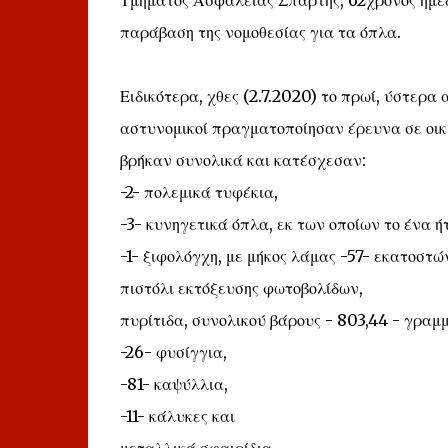
Τμήματος Ασφάλειας Σπάρτης, 62χρονος ημεδ
παράβαση της νομοθεσίας για τα όπλα.
Ειδικότερα, χθες (2.7.2020) το πρωί, ύστερα
αστυνομικοί πραγματοποίησαν έρευνα σε οικί
βρήκαν συνολικά και κατέσχεσαν:
-2- πολεμικά τυφέκια,
-3- κυνηγετικά όπλα, εκ των οποίων το ένα ή
-1- ξιφολόγχη, με μήκος λάμας -57- εκατοστώ
πιστόλι εκτόξευσης φωτοβολίδων,
πυρίτιδα, συνολικού βάρους - 803,44 - γραμ
-26- φυσίγγια,
-81- καψύλλια,
-11- κάλυκες και