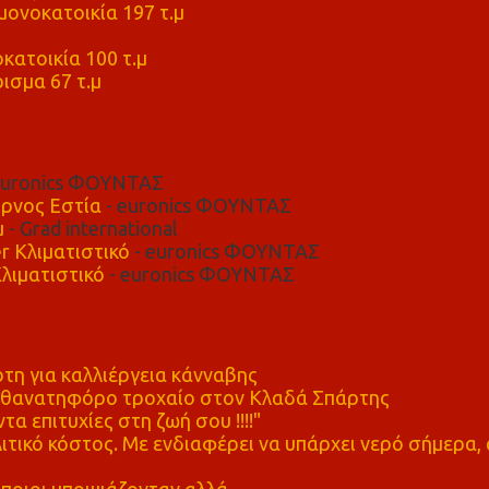
ονοκατοικία 197 τ.μ
μ
κατοικία 100 τ.μ
ισμα 67 τ.μ
euronics ΦΟΥΝΤΑΣ
ρνος Εστία
- euronics ΦΟΥΝΤΑΣ
μ
- Grad international
r Κλιματιστικό
- euronics ΦΟΥΝΤΑΣ
λιματιστικό
- euronics ΦΟΥΝΤΑΣ
η για καλλιέργεια κάνναβης
ε θανατηφόρο τροχαίο στον Κλαδά Σπάρτης
τα επιτυχίες στη ζωή σου !!!!"
τικό κόστος. Με ενδιαφέρει να υπάρχει νερό σήμερα, 