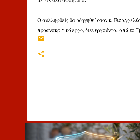
μεταλλικά σφαιρίδια.
Ο συλληφθείς θα οδηγηθεί στον κ. Εισαγγελέ
προανακριτικό έργο, διενεργούνται από το 
Σ
χ
ό
λ
ι