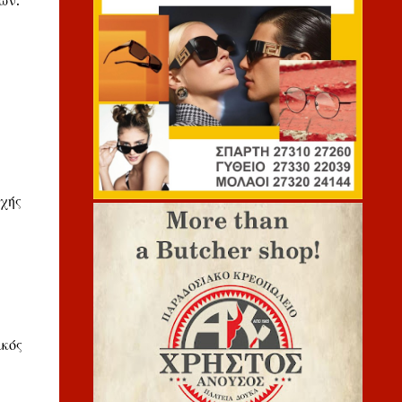
ών.
εχής
ικός