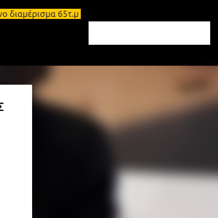
νο διαμέρισμα 65τ.μ Σπάρτη - πωλείται τριάρι διαμ
Σ