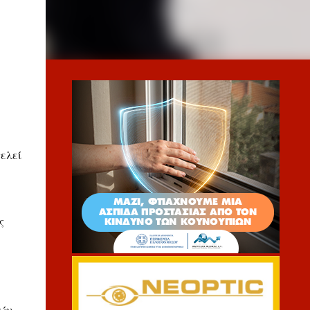
ελεί
ς