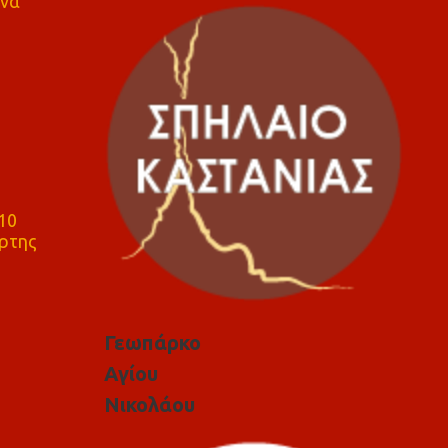
 να
10
ρτης
Γεωπάρκο
Αγίου
Νικολάου