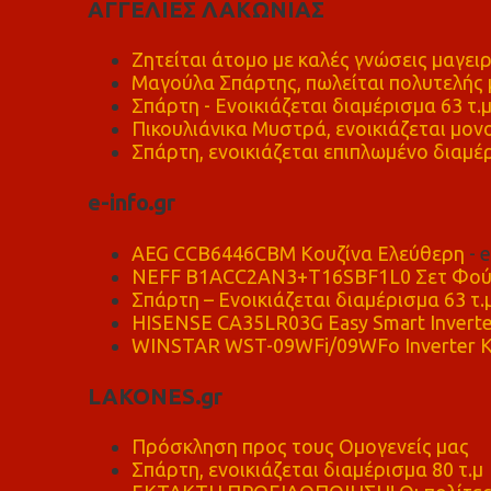
ΑΓΓΕΛΙΕΣ ΛΑΚΩΝΙΑΣ
Ζητείται άτομο με καλές γνώσεις μαγειρ
Μαγούλα Σπάρτης, πωλείται πολυτελής μ
Σπάρτη - Ενοικιάζεται διαμέρισμα 63 τ.
Πικουλιάνικα Μυστρά, ενοικιάζεται μονο
Σπάρτη, ενοικιάζεται επιπλωμένο διαμέρ
e-info.gr
AEG CCB6446CBM Κουζίνα Ελεύθερη
- 
NEFF B1ACC2AN3+T16SBF1L0 Σετ Φού
Σπάρτη – Ενοικιάζεται διαμέρισμα 63 τ.
HISENSE CA35LR03G Easy Smart Inverte
WINSTAR WST-09WFi/09WFo Inverter Κ
LAKONES.gr
Πρόσκληση προς τους Ομογενείς μας
Σπάρτη, ενοικιάζεται διαμέρισμα 80 τ.μ