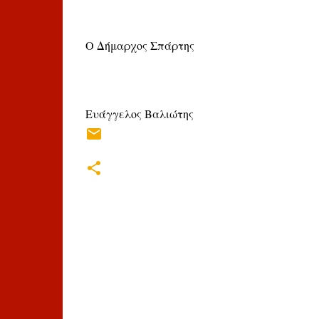
Ο Δήμαρχος Σπάρτης
Ευάγγελος Βαλιώτης
Σ
χ
ό