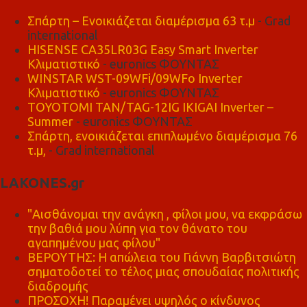
Σπάρτη – Ενοικιάζεται διαμέρισμα 63 τ.μ
- Grad
international
HISENSE CA35LR03G Easy Smart Inverter
Κλιματιστικό
- euronics ΦΟΥΝΤΑΣ
WINSTAR WST-09WFi/09WFo Inverter
Κλιματιστικό
- euronics ΦΟΥΝΤΑΣ
TOYOTOMI TAN/TAG-12IG IKIGAI Inverter –
Summer
- euronics ΦΟΥΝΤΑΣ
Σπάρτη, ενοικιάζεται επιπλωμένο διαμέρισμα 76
τ.μ,
- Grad international
LAKONES.gr
"Αισθάνομαι την ανάγκη , φίλοι μου, να εκφράσω
την βαθιά μου λύπη για τον θάνατο του
αγαπημένου μας φίλου"
ΒΕΡΟΥΤΗΣ: Η απώλεια του Γιάννη Βαρβιτσιώτη
σηματοδοτεί το τέλος μιας σπουδαίας πολιτικής
διαδρομής
ΠΡΟΣΟΧΗ! Παραμένει υψηλός ο κίνδυνος