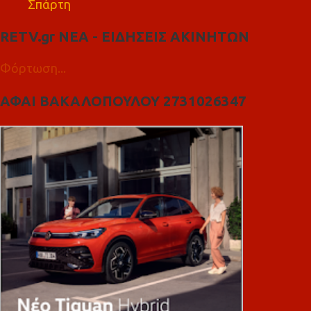
Σπάρτη
RETV.gr ΝΕΑ - ΕΙΔΗΣΕΙΣ ΑΚΙΝΗΤΩΝ
Φόρτωση...
ΑΦΑΙ ΒΑΚΑΛΟΠΟΥΛΟΥ 2731026347