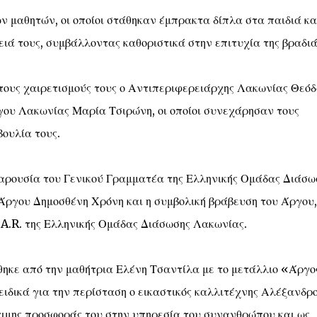
 μαθητών, οι οποίοι στάθηκαν έμπρακτα δίπλα στα παιδιά κα
ιά τους, συμβάλλοντας καθοριστικά στην επιτυχία της βραδιά
 τους χαιρετισμούς τους ο Αντιπεριφερειάρχης Λακωνίας Θεό
όγου Λακωνίας Μαρία Τσιρώνη, οι οποίοι συνεχάρησαν τους
βουλία τους.
παρουσία του Γενικού Γραμματέα της Ελληνικής Ομάδας Διάσω
ργου Δημοσθένη Χρόνη και η συμβολική βράβευση του Άργου,
A.R. της Ελληνικής Ομάδας Διάσωσης Λακωνίας.
ήθηκε από την μαθήτρια Ελένη Τσαντίλα με το μετάλλιο «Άργο
ειδικά για την περίσταση ο εικαστικός καλλιτέχνης Αλέξανδρ
ιμης προσφοράς του στην υπηρεσία του συνανθρώπου και ως