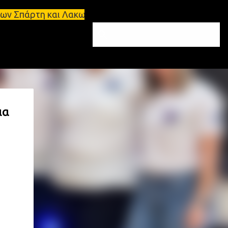
 και Λακωνία Σπάρτη - Ενοικιάζεται κατάστημα 134 
ια