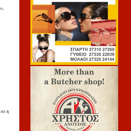
υ.
αι η