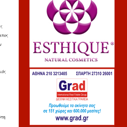
ας
ατος
ν
κός
στη