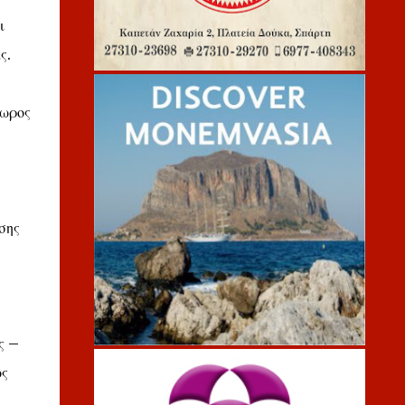
ι
ς.
δωρος
σης
ς –
ος