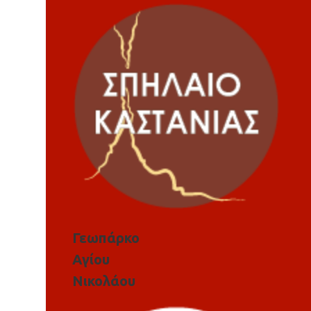
Γεωπάρκο
Αγίου
Νικολάου