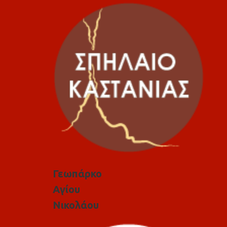
Γεωπάρκο
Αγίου
Νικολάου