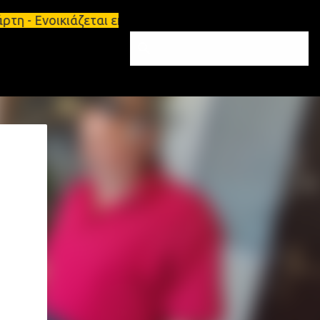
η - Ενοικιάζεται επιπλωμένο διαμέρισμα 65τ.μ Σπάρ