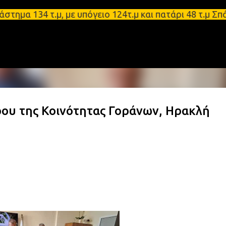
Μετάβαση στο κύριο περιεχόμενο
34 τ.μ, με υπόγειο 124τ.μ και πατάρι 48 τ.μ Σπάρτ
ου της Κοινότητας Γοράνων, Ηρακλή