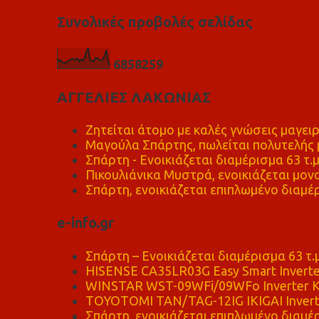
Συνολικές προβολές σελίδας
6
8
5
8
2
5
9
ΑΓΓΕΛΙΕΣ ΛΑΚΩΝΙΑΣ
Ζητείται άτομο με καλές γνώσεις μαγειρ
Μαγούλα Σπάρτης, πωλείται πολυτελής μ
Σπάρτη - Ενοικιάζεται διαμέρισμα 63 τ.
Πικουλιάνικα Μυστρά, ενοικιάζεται μονο
Σπάρτη, ενοικιάζεται επιπλωμένο διαμέρ
e-info.gr
Σπάρτη – Ενοικιάζεται διαμέρισμα 63 τ.
HISENSE CA35LR03G Easy Smart Inverte
WINSTAR WST-09WFi/09WFo Inverter Κ
TOYOTOMI TAN/TAG-12IG IKIGAI Invert
Σπάρτη, ενοικιάζεται επιπλωμένο διαμέρ