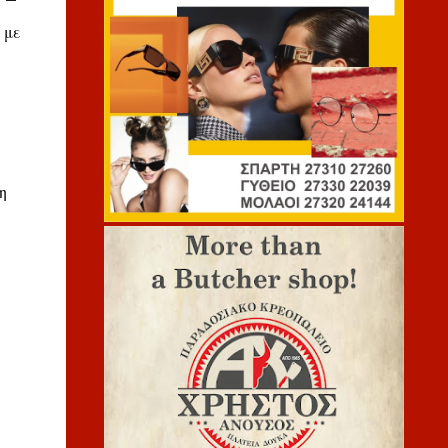
 –
 με
η