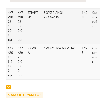
4/7
4/7
ΣΠΑΡΤ
ΣΟΥΣΤΙΑΝΟΙ -
142
Κατ
/20
/20
ΗΣ
ΣΕΛΛΑΣΙΑ
4
ασκ
26
26
ευέ
10:
3:0
ς
00:
0:0
00
0
πμ
μμ
6/7
6/7
ΕΥΡΩΤ
ΑΡΔΕΥΤΙΚΑ ΜΥΡΤΙΑΣ
142
Κατ
/20
/20
Α
5
ασκ
26
26
ευέ
8:3
3:0
ς
0:0
0:0
0
0
πμ
μμ
ΔΙΑΚΟΠΗ ΡΕΥΜΑΤΟΣ