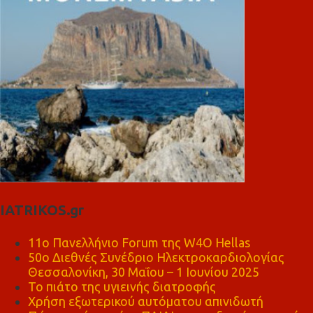
IATRIKOS.gr
11ο Πανελλήνιο Forum της W4O Hellas
50ο Διεθνές Συνέδριο Ηλεκτροκαρδιολογίας
Θεσσαλονίκη, 30 Μαΐου – 1 Ιουνίου 2025
Το πιάτο της υγιεινής διατροφής
Χρήση εξωτερικού αυτόματου απινιδωτή