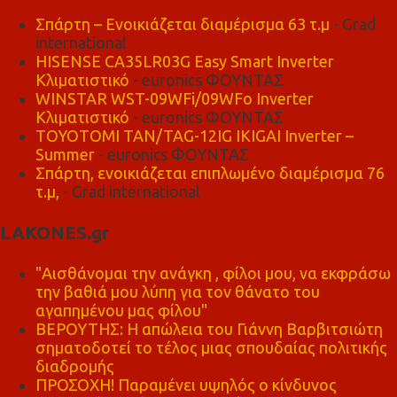
Σπάρτη – Ενοικιάζεται διαμέρισμα 63 τ.μ
- Grad
international
HISENSE CA35LR03G Easy Smart Inverter
Κλιματιστικό
- euronics ΦΟΥΝΤΑΣ
WINSTAR WST-09WFi/09WFo Inverter
Κλιματιστικό
- euronics ΦΟΥΝΤΑΣ
TOYOTOMI TAN/TAG-12IG IKIGAI Inverter –
Summer
- euronics ΦΟΥΝΤΑΣ
Σπάρτη, ενοικιάζεται επιπλωμένο διαμέρισμα 76
τ.μ,
- Grad international
LAKONES.gr
"Αισθάνομαι την ανάγκη , φίλοι μου, να εκφράσω
την βαθιά μου λύπη για τον θάνατο του
αγαπημένου μας φίλου"
ΒΕΡΟΥΤΗΣ: Η απώλεια του Γιάννη Βαρβιτσιώτη
σηματοδοτεί το τέλος μιας σπουδαίας πολιτικής
διαδρομής
ΠΡΟΣΟΧΗ! Παραμένει υψηλός ο κίνδυνος