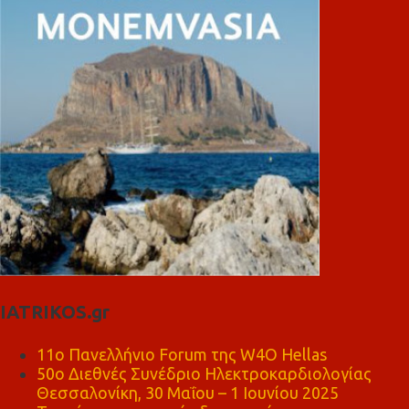
IATRIKOS.gr
11ο Πανελλήνιο Forum της W4O Hellas
50ο Διεθνές Συνέδριο Ηλεκτροκαρδιολογίας
Θεσσαλονίκη, 30 Μαΐου – 1 Ιουνίου 2025