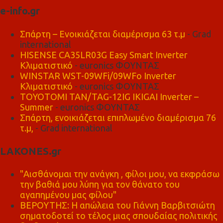
e-info.gr
Σπάρτη – Ενοικιάζεται διαμέρισμα 63 τ.μ
- Grad
international
HISENSE CA35LR03G Easy Smart Inverter
Κλιματιστικό
- euronics ΦΟΥΝΤΑΣ
WINSTAR WST-09WFi/09WFo Inverter
Κλιματιστικό
- euronics ΦΟΥΝΤΑΣ
TOYOTOMI TAN/TAG-12IG IKIGAI Inverter –
Summer
- euronics ΦΟΥΝΤΑΣ
Σπάρτη, ενοικιάζεται επιπλωμένο διαμέρισμα 76
τ.μ,
- Grad international
LAKONES.gr
"Αισθάνομαι την ανάγκη , φίλοι μου, να εκφράσω
την βαθιά μου λύπη για τον θάνατο του
αγαπημένου μας φίλου"
ΒΕΡΟΥΤΗΣ: Η απώλεια του Γιάννη Βαρβιτσιώτη
σηματοδοτεί το τέλος μιας σπουδαίας πολιτικής