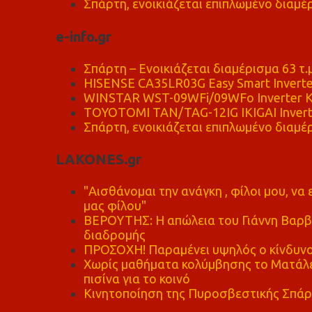
Σπάρτη, ενοικιάζεται επιπλωμένο διαμέρ
e-info.gr
Σπάρτη – Ενοικιάζεται διαμέρισμα 63 τ.
HISENSE CA35LR03G Easy Smart Inverte
WINSTAR WST-09WFi/09WFo Inverter Κ
TOYOTOMI TAN/TAG-12IG IKIGAI Invert
Σπάρτη, ενοικιάζεται επιπλωμένο διαμέρ
LAKONES.gr
"Αισθάνομαι την ανάγκη , φίλοι μου, ν
μας φίλου"
ΒΕΡΟΥΤΗΣ: Η απώλεια του Γιάννη Βαρβι
διαδρομής
ΠΡΟΣΟΧΗ! Παραμένει υψηλός ο κίνδυνο
Χωρίς μαθήματα κολύμβησης το Ματάλει
πισίνα για το κοινό
Κινητοποίηση της Πυροσβεστικής Σπάρ