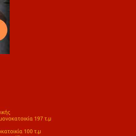
ικής
ονοκατοικία 197 τ.μ
μ
κατοικία 100 τ.μ