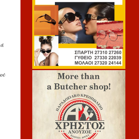
ιά
μού