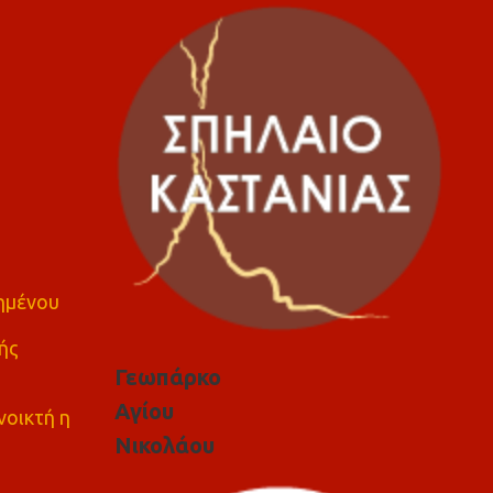
πημένου
ής
Γεωπάρκο
Αγίου
νοικτή η
Νικολάου