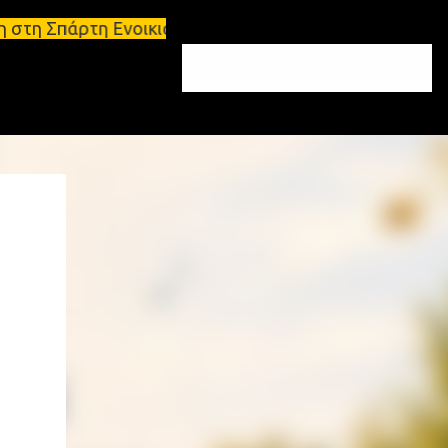
τη Ενοικιάσεις διαμερισμάτων Σπάρτη και Λακωνία Σ