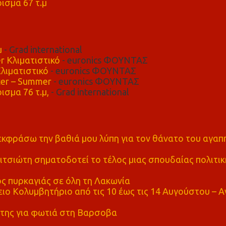
ισμα 67 τ.μ
μ
- Grad international
r Κλιματιστικό
- euronics ΦΟΥΝΤΑΣ
λιματιστικό
- euronics ΦΟΥΝΤΑΣ
er – Summer
- euronics ΦΟΥΝΤΑΣ
ισμα 76 τ.μ,
- Grad international
α εκφράσω την βαθιά μου λύπη για τον θάνατο του αγα
τσιώτη σηματοδοτεί το τέλος μιας σπουδαίας πολιτικ
ς πυρκαγιάς σε όλη τη Λακωνία
ο Κολυμβητήριο από τις 10 έως τις 14 Αυγούστου – Α
της για φωτιά στη Βαρσοβα