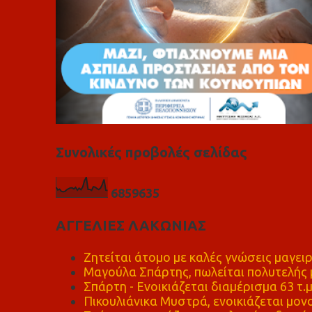
Συνολικές προβολές σελίδας
6
8
5
9
6
3
5
ΑΓΓΕΛΙΕΣ ΛΑΚΩΝΙΑΣ
Ζητείται άτομο με καλές γνώσεις μαγειρ
Μαγούλα Σπάρτης, πωλείται πολυτελής μ
Σπάρτη - Ενοικιάζεται διαμέρισμα 63 τ.
Πικουλιάνικα Μυστρά, ενοικιάζεται μονο