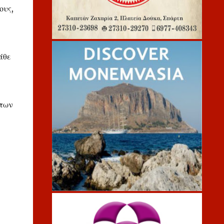
ους,
άθε
 των