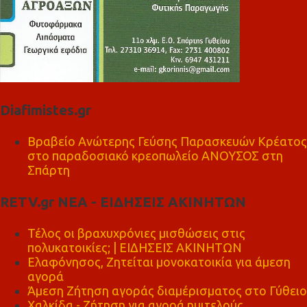
Diafimistes.gr
Βραβείο Ανώτερης Γεύσης Παρασκευών Κρέατος
στο παραδοσιακό κρεοπωλείο ΑΝΟΥΣΟΣ στη
Σπάρτη
RETV.gr ΝΕΑ - ΕΙΔΗΣΕΙΣ ΑΚΙΝΗΤΩΝ
Τέλος οι βραχυχρόνιες μισθώσεις στις
πολυκατοικίες; | ΕΙΔΗΣΕΙΣ ΑΚΙΝΗΤΩΝ
Ελαφόνησος, Ζητείται μονοκατοικία για άμεση
αγορά
Άμεση Ζήτηση αγοράς διαμέρισματος στο Γύθειο
Χαλκίδα - Ζήτηση για αγορά ημιτελούς