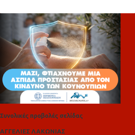
ό
λ
ι
α
Συνολικές προβολές σελίδας
ΑΓΓΕΛΙΕΣ ΛΑΚΩΝΙΑΣ