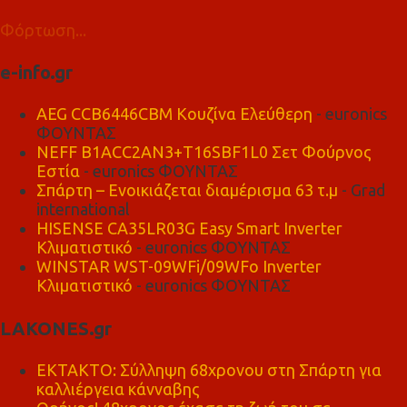
Φόρτωση...
e-info.gr
AEG CCB6446CBM Κουζίνα Ελεύθερη
- euronics
ΦΟΥΝΤΑΣ
NEFF B1ACC2AN3+T16SBF1L0 Σετ Φούρνος
Εστία
- euronics ΦΟΥΝΤΑΣ
Σπάρτη – Ενοικιάζεται διαμέρισμα 63 τ.μ
- Grad
international
HISENSE CA35LR03G Easy Smart Inverter
Κλιματιστικό
- euronics ΦΟΥΝΤΑΣ
WINSTAR WST-09WFi/09WFo Inverter
Κλιματιστικό
- euronics ΦΟΥΝΤΑΣ
LAKONES.gr
ΕΚΤΑΚΤΟ: Σύλληψη 68χρονου στη Σπάρτη για
καλλιέργεια κάνναβης