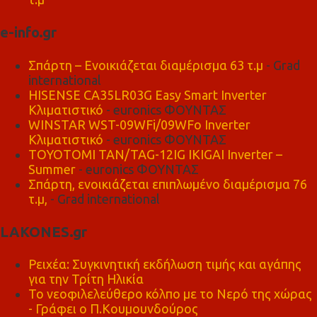
e-info.gr
Σπάρτη – Ενοικιάζεται διαμέρισμα 63 τ.μ
- Grad
international
HISENSE CA35LR03G Easy Smart Inverter
Κλιματιστικό
- euronics ΦΟΥΝΤΑΣ
WINSTAR WST-09WFi/09WFo Inverter
Κλιματιστικό
- euronics ΦΟΥΝΤΑΣ
TOYOTOMI TAN/TAG-12IG IKIGAI Inverter –
Summer
- euronics ΦΟΥΝΤΑΣ
Σπάρτη, ενοικιάζεται επιπλωμένο διαμέρισμα 76
τ.μ,
- Grad international
LAKONES.gr
Ρειχέα: Συγκινητική εκδήλωση τιμής και αγάπης
για την Τρίτη Ηλικία
Το νεοφιλελεύθερο κόλπο με το Νερό της χώρας
- Γράφει ο Π.Κουμουνδούρος