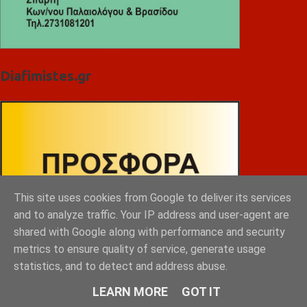
Diafimistes.gr
This site uses cookies from Google to deliver its services
and to analyze traffic. Your IP address and user-agent are
shared with Google along with performance and security
metrics to ensure quality of service, generate usage
statistics, and to detect and address abuse.
LEARN MORE
GOT IT