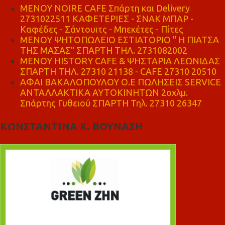
MENOY NOIRE CAFE Σπάρτη και Delivery
2731022511 ΚΑΦΕΤΕΡΙΕΣ - ΣΝΑΚ ΜΠΑΡ -
Καφέδες - Σάντουιτς - Μπεκέτες - Πίτες
ΜΕΝΟΥ ΨΗΤΟΠΩΛΕΙΟ ΕΣΤΙΑΤΟΡΙΟ " Η ΠΙΑΤΣΑ
ΤΗΣ ΜΑΣΑΣ" ΣΠΑΡΤΗ ΤΗΛ. 2731082002
ΜΕΝΟΥ HISTORY CAFE & ΨΗΣΤΑΡΙΑ ΛΕΩΝΙΔΑΣ
ΣΠΑΡΤΗ ΤΗΛ. 27310 21138 - CAFE 27310 20510
ΑΦΑΙ ΒΑΚΑΛΟΠΟΥΛΟΥ Ο.Ε ΠΩΛΗΣΕΙΣ SERVICE
ΑΝΤΑΛΛΑΚΤΙΚΑ ΑΥΤΟΚΙΝΗΤΩΝ 2οχλμ.
Σπάρτης Γυθειού ΣΠΑΡΤΗ Τηλ. 27310 26347
ΚΩΝΣΤΑΝΤΙΝΑ Κ. ΒΟΥΝΑΣΗ