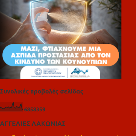
α
Συνολικές προβολές σελίδας
6
8
5
8
3
5
9
ΑΓΓΕΛΙΕΣ ΛΑΚΩΝΙΑΣ