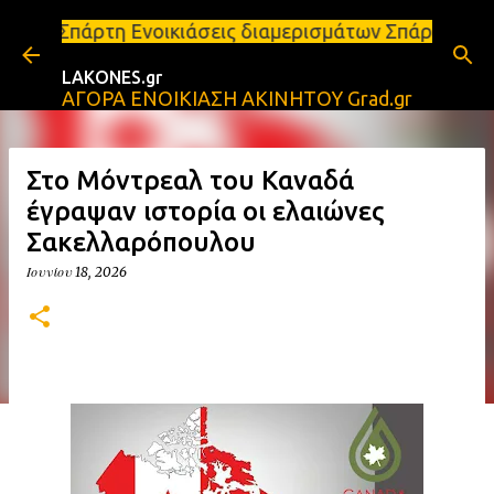
Μετάβαση στο κύριο περιεχόμενο
 Ενοικιάσεις διαμερισμάτων Σπάρτη και Λακωνία Σπάρ
LAKONES.gr
ΑΓΟΡΑ ΕΝΟΙΚΙΑΣΗ ΑΚΙΝΗΤΟΥ Grad.gr
Στο Μόντρεαλ του Καναδά
έγραψαν ιστορία οι ελαιώνες
Σακελλαρόπουλου
Ιουνίου 18, 2026