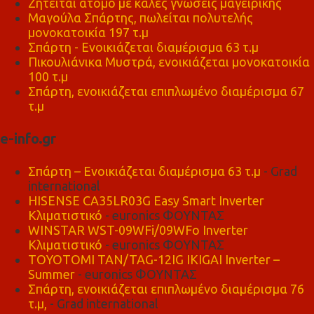
Ζητείται άτομο με καλές γνώσεις μαγειρικής
Μαγούλα Σπάρτης, πωλείται πολυτελής
μονοκατοικία 197 τ.μ
Σπάρτη - Ενοικιάζεται διαμέρισμα 63 τ.μ
Πικουλιάνικα Μυστρά, ενοικιάζεται μονοκατοικία
100 τ.μ
Σπάρτη, ενοικιάζεται επιπλωμένο διαμέρισμα 67
τ.μ
e-info.gr
Σπάρτη – Ενοικιάζεται διαμέρισμα 63 τ.μ
- Grad
international
HISENSE CA35LR03G Easy Smart Inverter
Κλιματιστικό
- euronics ΦΟΥΝΤΑΣ
WINSTAR WST-09WFi/09WFo Inverter
Κλιματιστικό
- euronics ΦΟΥΝΤΑΣ
TOYOTOMI TAN/TAG-12IG IKIGAI Inverter –
Summer
- euronics ΦΟΥΝΤΑΣ
Σπάρτη, ενοικιάζεται επιπλωμένο διαμέρισμα 76
τ.μ,
- Grad international