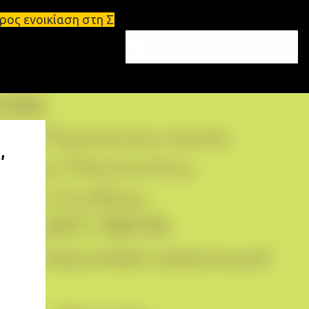
στη Σπάρτη Ενοικιάσεις διαμερισμάτων Σπάρτη και Λ
,