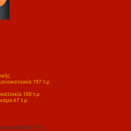
ικής
ονοκατοικία 197 τ.μ
μ
κατοικία 100 τ.μ
ισμα 67 τ.μ
euronics ΦΟΥΝΤΑΣ