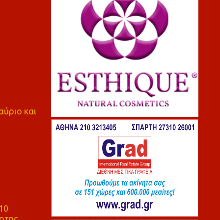
αύριο και
10
ρτης