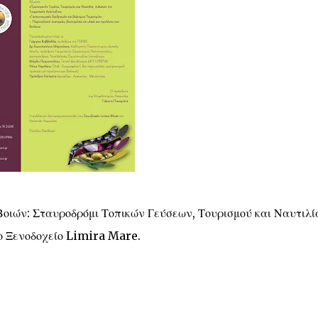
οιών: Σταυροδρόμι Τοπικών Γεύσεων, Τουρισμού και Ναυτιλί
το Ξενοδοχείο Limira Mare.