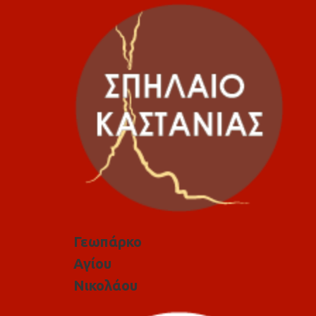
Γεωπάρκο
Αγίου
Νικολάου