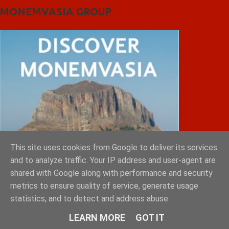
MONEMVASIA GROUP
This site uses cookies from Google to deliver its services
and to analyze traffic. Your IP address and user-agent are
shared with Google along with performance and security
metrics to ensure quality of service, generate usage
statistics, and to detect and address abuse.
LEARN MORE
GOT IT