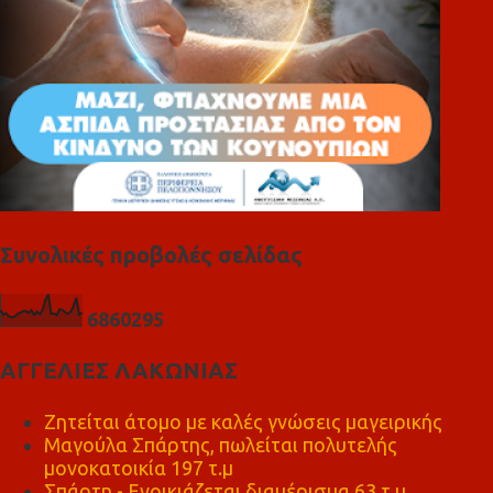
Συνολικές προβολές σελίδας
6
8
6
0
2
9
5
ΑΓΓΕΛΙΕΣ ΛΑΚΩΝΙΑΣ
Ζητείται άτομο με καλές γνώσεις μαγειρικής
Μαγούλα Σπάρτης, πωλείται πολυτελής
μονοκατοικία 197 τ.μ
Σπάρτη - Ενοικιάζεται διαμέρισμα 63 τ.μ