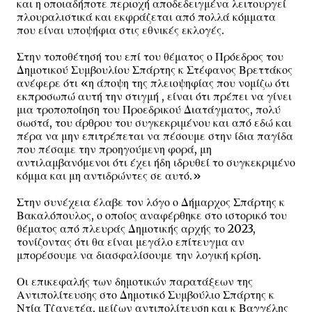
και η οποιαδήποτε περιοχή αποδεδειγμένα λειτουργεί
πλουραλιστικά και εκφράζεται από πολλά κόμματα
που είναι υποψήφια στις εθνικές εκλογές.
Στην τοποθέτησή του επί του θέματος ο Πρόεδρος του
Δημοτικού Συμβουλίου Σπάρτης κ Στέφανος Βρεττάκος
ανέφερε ότι «η άποψη της πλειοψηφίας που νομίζω ότι
εκπροσωπώ αυτή την στιγμή , είναι ότι πρέπει να γίνει
μια τροποποίηση του Προεδρικού Διατάγματος, πολύ
σωστά, του άρθρου του συγκεκριμένου και από εδώ και
πέρα να μην επιτρέπεται να πέσουμε στην ίδια παγίδα
που πέσαμε την προηγούμενη φορά, μη
αντιλαμβανόμενοι ότι έχει ήδη ιδρυθεί το συγκεκριμένο
κόμμα και μη αντιδρώντες σε αυτό.»
Στην συνέχεια έλαβε τον λόγο ο Δήμαρχος Σπάρτης κ
Βακαλόπουλος, ο οποίος αναφέρθηκε στο ιστορικό του
θέματος από πλευράς Δημοτικής αρχής το 2023,
τονίζοντας ότι θα είναι μεγάλο επίτευγμα αν
μπορέσουμε να διασφαλίσουμε την λογική κρίση.
Οι επικεφαλής των δημοτικών παρατάξεων της
Αντιπολίτευσης στο Δημοτικό Συμβούλιο Σπάρτης κ
Ντία Τζανετέα, μείζων αντιπολίτευση και κ Βαγγέλης