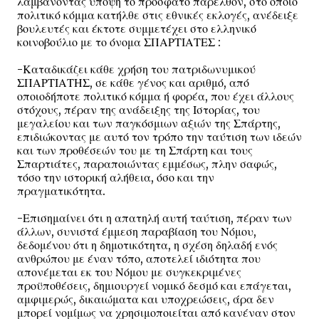
λαμβάνοντας υπόψη το πρόσφατο παρελθόν, στο οποίο
πολιτικό κόμμα κατήλθε στις εθνικές εκλογές, ανέδειξε
βουλευτές και έκτοτε συμμετέχει στο ελληνικό
κοινοβούλιο με το όνομα ΣΠΑΡΤΙΑΤΕΣ :
-Καταδικάζει κάθε χρήση του πατριδωνυμικού
ΣΠΑΡΤΙΑΤΗΣ, σε κάθε γένος και αριθμό, από
οποιοδήποτε πολιτικό κόμμα ή φορέα, που έχει άλλους
στόχους, πέραν της ανάδειξης της Ιστορίας, του
μεγαλείου και των παγκόσμιων αξιών της Σπάρτης,
επιδιώκοντας με αυτό τον τρόπο την ταύτιση των ιδεών
και των προθέσεών του με τη Σπάρτη και τους
Σπαρτιάτες, παραποιώντας εμμέσως, πλην σαφώς,
τόσο την ιστορική αλήθεια, όσο και την
πραγματικότητα.
-Επισημαίνει ότι η απατηλή αυτή ταύτιση, πέραν των
άλλων, συνιστά έμμεση παραβίαση του Νόμου,
δεδομένου ότι η δημοτικότητα, η σχέση δηλαδή ενός
ανθρώπου με έναν τόπο, αποτελεί ιδιότητα που
απονέμεται εκ του Νόμου με συγκεκριμένες
προϋποθέσεις, δημιουργεί νομικό δεσμό και επάγεται,
αμφιμερώς, δικαιώματα και υποχρεώσεις, άρα δεν
μπορεί νομίμως να χρησιμοποιείται από κανέναν στον