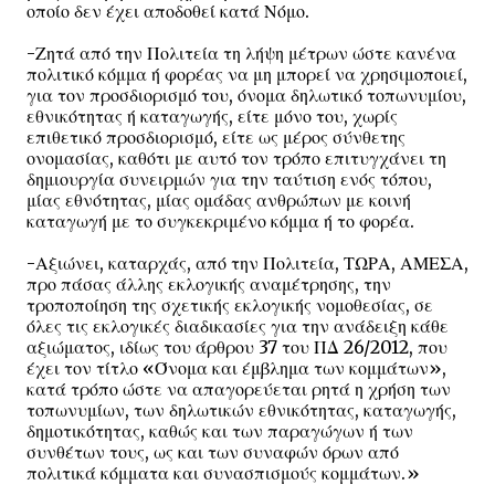
οποίο δεν έχει αποδοθεί κατά Νόμο.
-Ζητά από την Πολιτεία τη λήψη μέτρων ώστε κανένα
πολιτικό κόμμα ή φορέας να μη μπορεί να χρησιμοποιεί,
για τον προσδιορισμό του, όνομα δηλωτικό τοπωνυμίου,
εθνικότητας ή καταγωγής, είτε μόνο του, χωρίς
επιθετικό προσδιορισμό, είτε ως μέρος σύνθετης
ονομασίας, καθότι με αυτό τον τρόπο επιτυγχάνει τη
δημιουργία συνειρμών για την ταύτιση ενός τόπου,
μίας εθνότητας, μίας ομάδας ανθρώπων με κοινή
καταγωγή με το συγκεκριμένο κόμμα ή το φορέα.
-Αξιώνει, καταρχάς, από την Πολιτεία, ΤΩΡΑ, ΑΜΕΣΑ,
προ πάσας άλλης εκλογικής αναμέτρησης, την
τροποποίηση της σχετικής εκλογικής νομοθεσίας, σε
όλες τις εκλογικές διαδικασίες για την ανάδειξη κάθε
αξιώματος, ιδίως του άρθρου 37 του ΠΔ 26/2012, που
έχει τον τίτλο «Όνομα και έμβλημα των κομμάτων»,
κατά τρόπο ώστε να απαγορεύεται ρητά η χρήση των
τοπωνυμίων, των δηλωτικών εθνικότητας, καταγωγής,
δημοτικότητας, καθώς και των παραγώγων ή των
συνθέτων τους, ως και των συναφών όρων από
πολιτικά κόμματα και συνασπισμούς κομμάτων.»