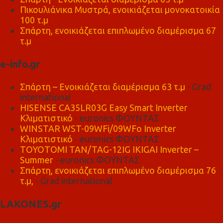
Πικουλιάνικα Μυστρά, ενοικιάζεται μονοκατοικία
100 τ.μ
Σπάρτη, ενοικιάζεται επιπλωμένο διαμέρισμα 67
τ.μ
e-info.gr
Σπάρτη – Ενοικιάζεται διαμέρισμα 63 τ.μ
- Grad
international
HISENSE CA35LR03G Easy Smart Inverter
Κλιματιστικό
- euronics ΦΟΥΝΤΑΣ
WINSTAR WST-09WFi/09WFo Inverter
Κλιματιστικό
- euronics ΦΟΥΝΤΑΣ
TOYOTOMI TAN/TAG-12IG IKIGAI Inverter –
Summer
- euronics ΦΟΥΝΤΑΣ
Σπάρτη, ενοικιάζεται επιπλωμένο διαμέρισμα 76
τ.μ,
- Grad international
LAKONES.gr