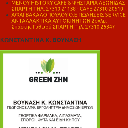
ΜΕΝΟΥ HISTORY CAFE & ΨΗΣΤΑΡΙΑ ΛΕΩΝΙΔΑΣ
ΣΠΑΡΤΗ ΤΗΛ. 27310 21138 - CAFE 27310 20510
ΑΦΑΙ ΒΑΚΑΛΟΠΟΥΛΟΥ Ο.Ε ΠΩΛΗΣΕΙΣ SERVICE
ΑΝΤΑΛΛΑΚΤΙΚΑ ΑΥΤΟΚΙΝΗΤΩΝ 2οχλμ.
Σπάρτης Γυθειού ΣΠΑΡΤΗ Τηλ. 27310 26347
ΚΩΝΣΤΑΝΤΙΝΑ Κ. ΒΟΥΝΑΣΗ