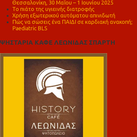
Θεσσαλονίκη, 30 Μαΐου – 1 Ιουνίου 2025
Το πιάτο της υγιεινής διατροφής
Χρήση εξωτερικού αυτόματου απινιδωτή
Πώς να σώσεις ένα ΠΑΙΔΙ σε καρδιακή ανακοπή;
Paediatric BLS
ΨΗΣΤΑΡΙΑ ΚΑΦΕ ΛΕΩΝΙΔΑΣ ΣΠΑΡΤΗ