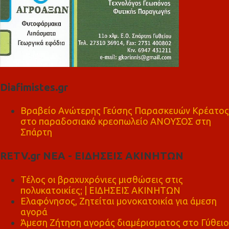
Diafimistes.gr
Βραβείο Ανώτερης Γεύσης Παρασκευών Κρέατος
στο παραδοσιακό κρεοπωλείο ΑΝΟΥΣΟΣ στη
Σπάρτη
RETV.gr ΝΕΑ - ΕΙΔΗΣΕΙΣ ΑΚΙΝΗΤΩΝ
Τέλος οι βραχυχρόνιες μισθώσεις στις
πολυκατοικίες; | ΕΙΔΗΣΕΙΣ ΑΚΙΝΗΤΩΝ
Ελαφόνησος, Ζητείται μονοκατοικία για άμεση
αγορά
Άμεση Ζήτηση αγοράς διαμέρισματος στο Γύθειο