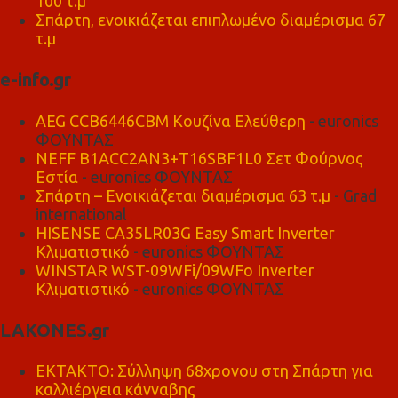
100 τ.μ
Σπάρτη, ενοικιάζεται επιπλωμένο διαμέρισμα 67
τ.μ
e-info.gr
AEG CCB6446CBM Κουζίνα Ελεύθερη
- euronics
ΦΟΥΝΤΑΣ
NEFF B1ACC2AN3+T16SBF1L0 Σετ Φούρνος
Εστία
- euronics ΦΟΥΝΤΑΣ
Σπάρτη – Ενοικιάζεται διαμέρισμα 63 τ.μ
- Grad
international
HISENSE CA35LR03G Easy Smart Inverter
Κλιματιστικό
- euronics ΦΟΥΝΤΑΣ
WINSTAR WST-09WFi/09WFo Inverter
Κλιματιστικό
- euronics ΦΟΥΝΤΑΣ
LAKONES.gr
ΕΚΤΑΚΤΟ: Σύλληψη 68χρονου στη Σπάρτη για
καλλιέργεια κάνναβης