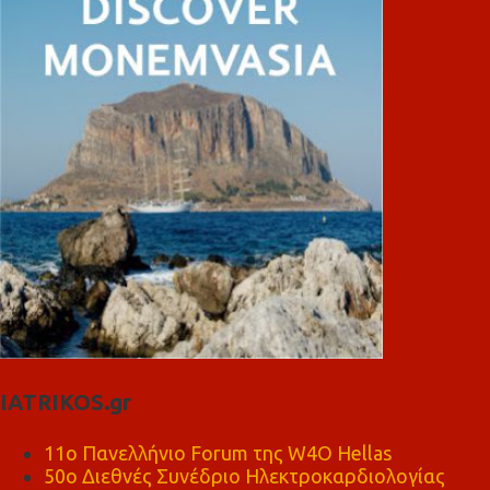
IATRIKOS.gr
11ο Πανελλήνιο Forum της W4O Hellas
50ο Διεθνές Συνέδριο Ηλεκτροκαρδιολογίας