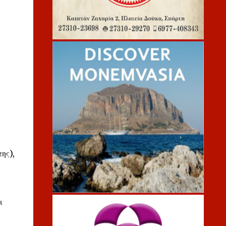
ης),
ι