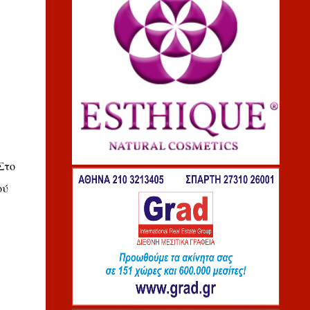
Στο
ού