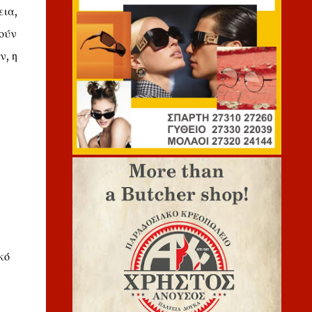
εια,
ούν
ν, η
κό