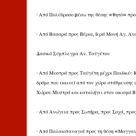
∙ Από Πολύδροσο µέσω της θέσης «Ψητό» προ
∙ Από Βασαρά προς Βέρια, Ιερά Μονή Αγ. Αν
Δασικό Σύμπλεγμα Αν. Ταϋγέτου
∙ Από Μυστρά προς Ταϋγέτη μέχρι Παιδικές
δρόμο που εκκινεί από τον χώρο στάθμευσης
Χώρου Μυστρά και καταλήγει στον οικισμό 
∙ Από Ανώγεια προς Σωτήρα, προς Σοχά, προ
∙ Από Παλαιοπαναγιά προς τη θέση «Μαγγαν