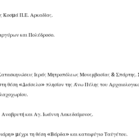
ς Κοσµά Π.Ε. Αρκαδίας.
αργύρων και Πολύδροσο.
 Κατασκηνώσεις Ιεράς Μητροπόλεως Μονεμβασίας & Σπάρτης. 
 στη θέση «Διάσελο» πλησίον της Άνω Πύλης του Αρχαιολογικ
Βλαχοχωρίου.
ς Αναβρυτή και Αγ. Ιωάννη Λακεδαίμονος.
ιάρη» µέχρι τη θέση «Βάρδα» και καταφύγιο Ταϋγέτου.