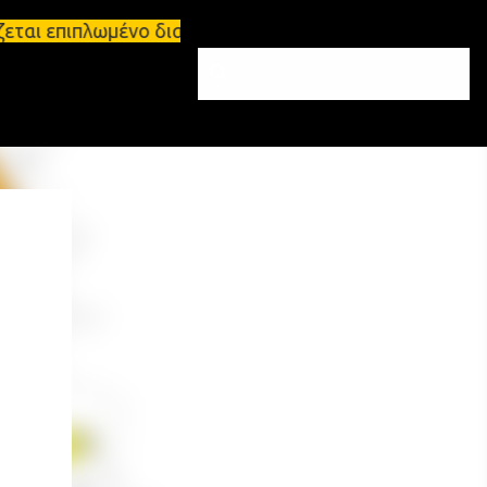
ζεται επιπλωμένο διαμέρισμα 65τ.μ Σπάρτη - πωλείτ