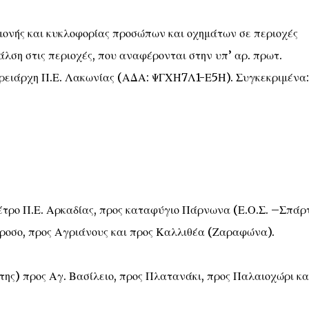
αμονής και κυκλοφορίας προσώπων και οχημάτων σε περιοχές
λση στις περιοχές, που αναφέρονται στην υπ’ αρ. πρωτ.
ρειάρχη Π.Ε. Λακωνίας (ΑΔΑ: ΨΓΧΗ7Λ1-Ε5Η). Συγκεκριμένα:
έτρο Π.Ε. Αρκαδίας, προς καταφύγιο Πάρνωνα (Ε.Ο.Σ. –Σπάρτ
ροσο, προς Αγριάνους και προς Καλλιθέα (Ζαραφώνα).
ς) προς Αγ. Βασίλειο, προς Πλατανάκι, προς Παλαιοχώρι κα