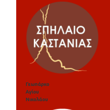
Γεωπάρκο
Αγίου
Νικολάου