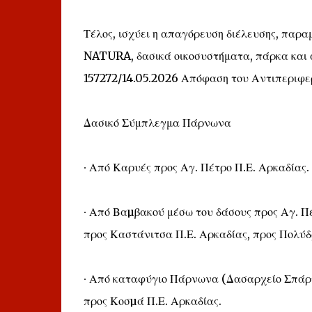
Τέλος, ισχύει η απαγόρευση διέλευσης, παρ
NATURA, δασικά οικοσυστήματα, πάρκα και ά
157272/14.05.2026 Απόφαση του Αντιπεριφε
Δασικό Σύμπλεγμα Πάρνωνα
∙ Από Καρυές προς Αγ. Πέτρο Π.Ε. Αρκαδίας.
∙ Από Βαµβακού μέσω του δάσους προς Αγ. Π
προς Καστάνιτσα Π.Ε. Αρκαδίας, προς Πολύδ
∙ Από καταφύγιο Πάρνωνα (Δασαρχείο Σπάρτη
προς Κοσµά Π.Ε. Αρκαδίας.