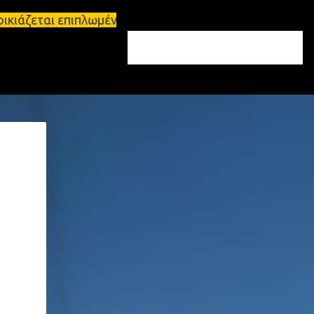
ικιάζεται επιπλωμένο διαμέρισμα 65τ.μ Σπάρτη - πω