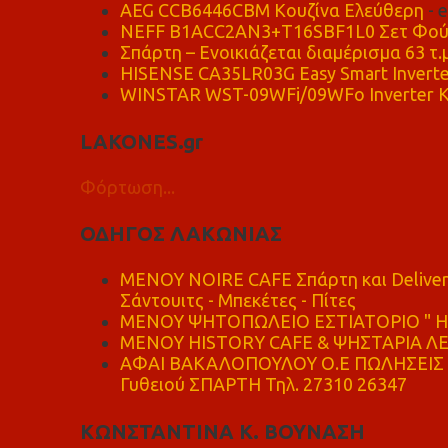
AEG CCB6446CBM Κουζίνα Ελεύθερη
- 
NEFF B1ACC2AN3+T16SBF1L0 Σετ Φού
Σπάρτη – Ενοικιάζεται διαμέρισμα 63 τ.
HISENSE CA35LR03G Easy Smart Inverte
WINSTAR WST-09WFi/09WFo Inverter Κ
LAKONES.gr
Φόρτωση...
ΟΔΗΓΟΣ ΛΑΚΩΝΙΑΣ
MENOY NOIRE CAFE Σπάρτη και Delive
Σάντουιτς - Μπεκέτες - Πίτες
ΜΕΝΟΥ ΨΗΤΟΠΩΛΕΙΟ ΕΣΤΙΑΤΟΡΙΟ " Η 
ΜΕΝΟΥ HISTORY CAFE & ΨΗΣΤΑΡΙΑ ΛΕΩ
ΑΦΑΙ ΒΑΚΑΛΟΠΟΥΛΟΥ Ο.Ε ΠΩΛΗΣΕΙΣ 
Γυθειού ΣΠΑΡΤΗ Τηλ. 27310 26347
ΚΩΝΣΤΑΝΤΙΝΑ Κ. ΒΟΥΝΑΣΗ