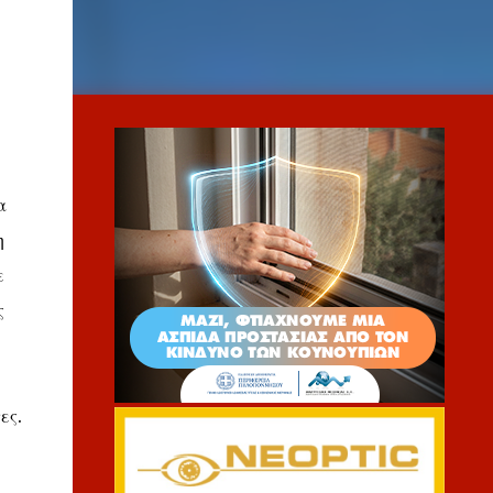
α
η
ε
ς
ες.