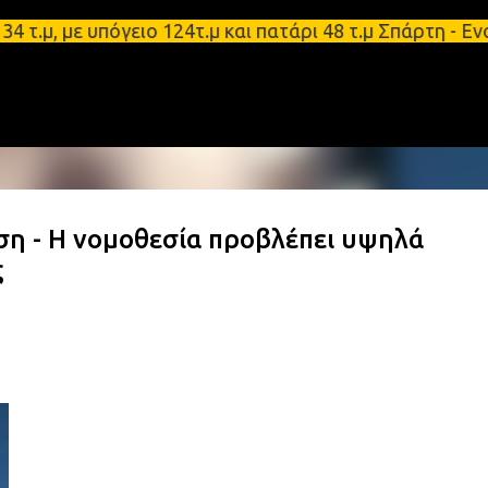
Μετάβαση στο κύριο περιεχόμενο
 με υπόγειο 124τ.μ και πατάρι 48 τ.μ Σπάρτη - Ενο
η - Η νομοθεσία προβλέπει υψηλά
ς