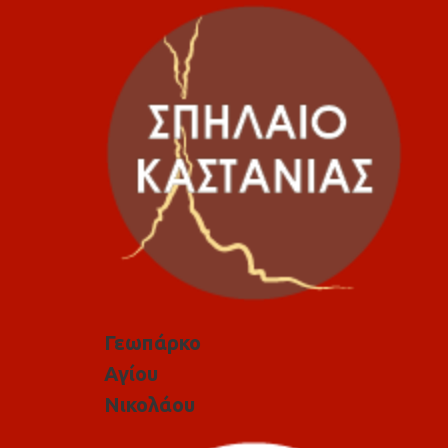
Γεωπάρκο
Αγίου
Νικολάου