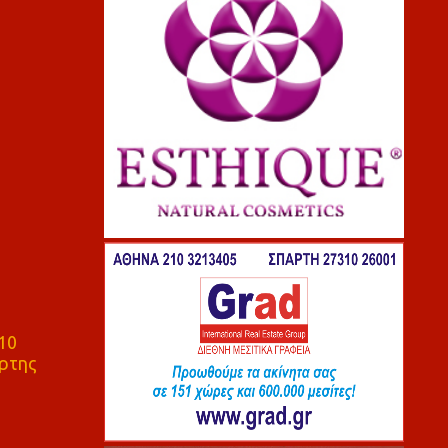
10
ρτης