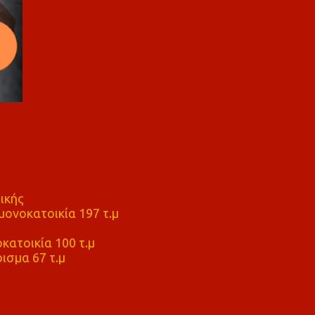
ικής
ονοκατοικία 197 τ.μ
μ
κατοικία 100 τ.μ
ισμα 67 τ.μ