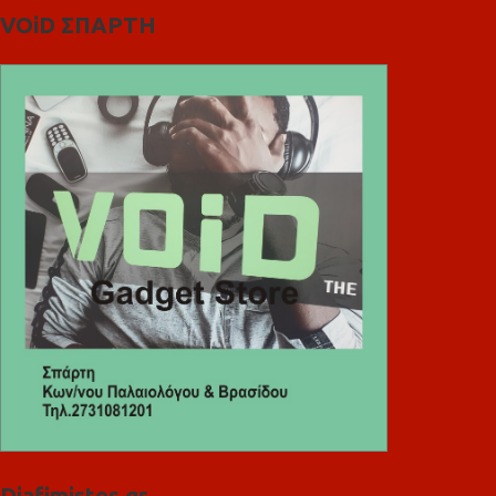
VOiD ΣΠΑΡΤΗ
Diafimistes.gr