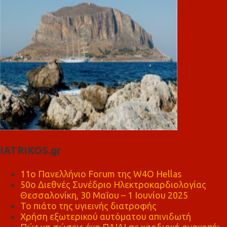
IATRIKOS.gr
11ο Πανελλήνιο Forum της W4O Hellas
50ο Διεθνές Συνέδριο Ηλεκτροκαρδιολογίας
Θεσσαλονίκη, 30 Μαΐου – 1 Ιουνίου 2025
Το πιάτο της υγιεινής διατροφής
Χρήση εξωτερικού αυτόματου απινιδωτή
Πώς να σώσεις ένα ΠΑΙΔΙ σε καρδιακή ανακοπή;