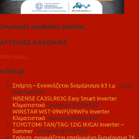
Συνολικές προβολές σελίδας
ΑΓΓΕΛΙΕΣ ΛΑΚΩΝΙΑΣ
Φόρτωση...
e-info.gr
Σπάρτη – Ενοικιάζεται διαμέρισμα 63 τ.μ
- Grad
international
HISENSE CA35LR03G Easy Smart Inverter
Κλιματιστικό
- euronics ΦΟΥΝΤΑΣ
WINSTAR WST-09WFi/09WFo Inverter
Κλιματιστικό
- euronics ΦΟΥΝΤΑΣ
TOYOTOMI TAN/TAG-12IG IKIGAI Inverter –
Summer
- euronics ΦΟΥΝΤΑΣ
Σπάρτη, ενοικιάζεται επιπλωμένο διαμέρισμα 76