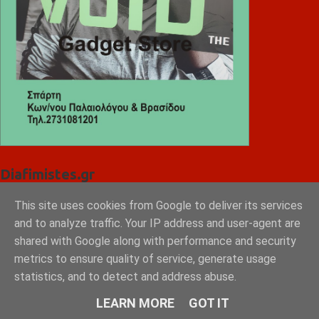
Diafimistes.gr
This site uses cookies from Google to deliver its services
and to analyze traffic. Your IP address and user-agent are
shared with Google along with performance and security
metrics to ensure quality of service, generate usage
statistics, and to detect and address abuse.
LEARN MORE
GOT IT