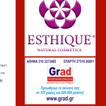
νικές
εια
ής