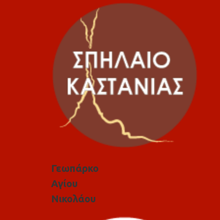
Γεωπάρκο
Αγίου
Νικολάου