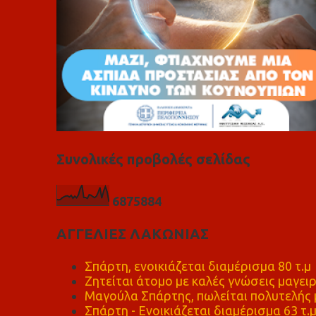
Συνολικές προβολές σελίδας
6
8
7
5
8
8
4
ΑΓΓΕΛΙΕΣ ΛΑΚΩΝΙΑΣ
Σπάρτη, ενοικιάζεται διαμέρισμα 80 τ.μ
Ζητείται άτομο με καλές γνώσεις μαγειρ
Μαγούλα Σπάρτης, πωλείται πολυτελής μ
Σπάρτη - Ενοικιάζεται διαμέρισμα 63 τ.