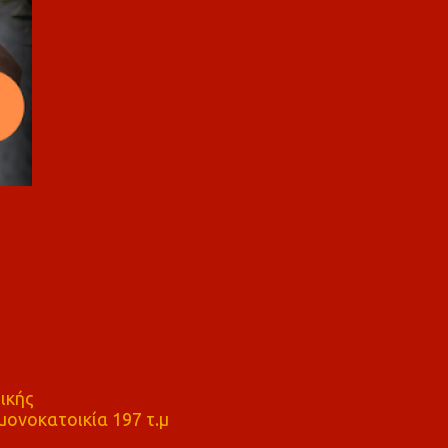
ικής
ονοκατοικία 197 τ.μ
μ