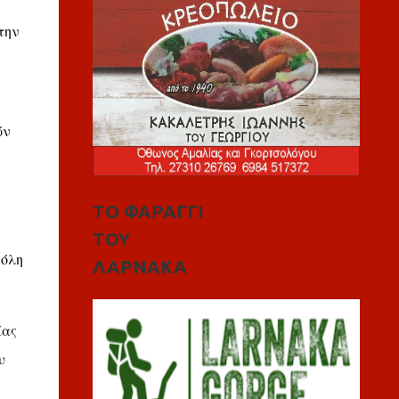
την
ών
ΤΟ ΦΑΡΑΓΓΙ
ΤΟΥ
 όλη
ΛΑΡΝΑΚΑ
ίας
υ