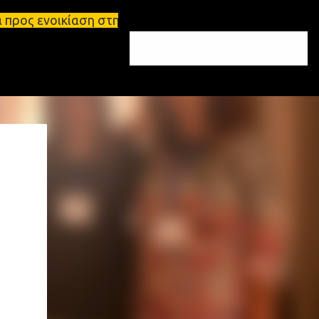
η στη Σπάρτη Ενοικιάσεις διαμερισμάτων Σπάρτη και