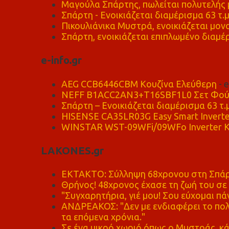
Μαγούλα Σπάρτης, πωλείται πολυτελής μ
Σπάρτη - Ενοικιάζεται διαμέρισμα 63 τ.
Πικουλιάνικα Μυστρά, ενοικιάζεται μονο
Σπάρτη, ενοικιάζεται επιπλωμένο διαμέρ
e-info.gr
AEG CCB6446CBM Κουζίνα Ελεύθερη
- 
NEFF B1ACC2AN3+T16SBF1L0 Σετ Φού
Σπάρτη – Ενοικιάζεται διαμέρισμα 63 τ.
HISENSE CA35LR03G Easy Smart Inverte
WINSTAR WST-09WFi/09WFo Inverter Κ
LAKONES.gr
ΕΚΤΑΚΤΟ: Σύλληψη 68χρονου στη Σπάρτ
Θρήνος! 48χρονος έχασε τη ζωή του σ
"Συγχαρητήρια, γιέ μου! Σου εύχομαι πάν
ΑΝΔΡΕΑΚΟΣ: "Δεν με ενδιαφέρει το πολι
τα επόμενα χρόνια."
Σε ένα μικρό χωριό όπως ο Μυστράς, κά