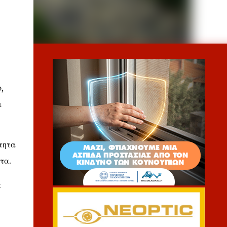
,
ι
τητα
τα.
α