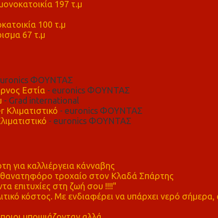
ονοκατοικία 197 τ.μ
μ
κατοικία 100 τ.μ
ισμα 67 τ.μ
euronics ΦΟΥΝΤΑΣ
ρνος Εστία
- euronics ΦΟΥΝΤΑΣ
μ
- Grad international
r Κλιματιστικό
- euronics ΦΟΥΝΤΑΣ
λιματιστικό
- euronics ΦΟΥΝΤΑΣ
η για καλλιέργεια κάνναβης
ε θανατηφόρο τροχαίο στον Κλαδά Σπάρτης
τα επιτυχίες στη ζωή σου !!!!"
τικό κόστος. Με ενδιαφέρει να υπάρχει νερό σήμερα, 
ποιοι υποψιάζονταν αλλά...