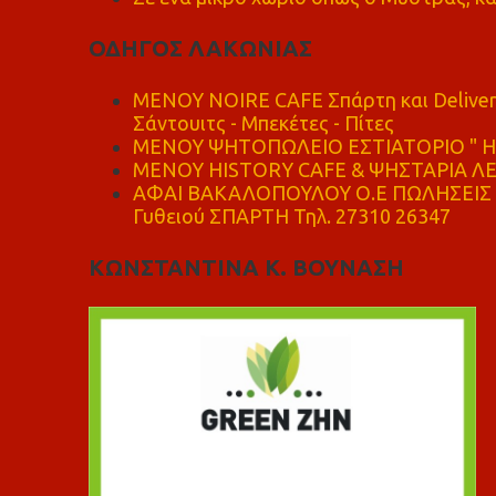
ΟΔΗΓΟΣ ΛΑΚΩΝΙΑΣ
MENOY NOIRE CAFE Σπάρτη και Delive
Σάντουιτς - Μπεκέτες - Πίτες
ΜΕΝΟΥ ΨΗΤΟΠΩΛΕΙΟ ΕΣΤΙΑΤΟΡΙΟ " Η 
ΜΕΝΟΥ HISTORY CAFE & ΨΗΣΤΑΡΙΑ ΛΕΩ
ΑΦΑΙ ΒΑΚΑΛΟΠΟΥΛΟΥ Ο.Ε ΠΩΛΗΣΕΙΣ 
Γυθειού ΣΠΑΡΤΗ Τηλ. 27310 26347
ΚΩΝΣΤΑΝΤΙΝΑ Κ. ΒΟΥΝΑΣΗ