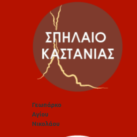
Γεωπάρκο
Αγίου
Νικολάου