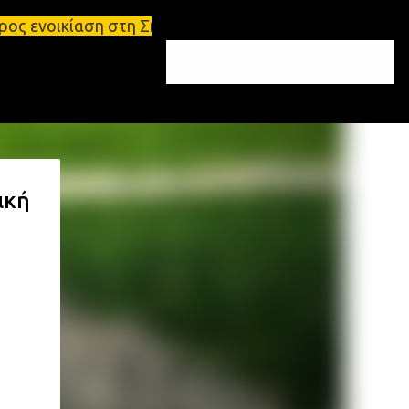
στη Σπάρτη Ενοικιάσεις διαμερισμάτων Σπάρτη και Λ
ική