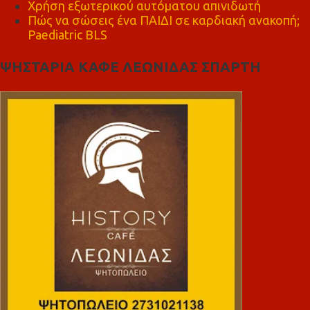
Χρήση εξωτερικού αυτόματου απινιδωτή
Πώς να σώσεις ένα ΠΑΙΔΙ σε καρδιακή ανακοπή;
Paediatric BLS
ΨΗΣΤΑΡΙΑ ΚΑΦΕ ΛΕΩΝΙΔΑΣ ΣΠΑΡΤΗ