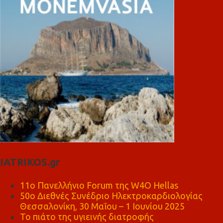
IATRIKOS.gr
11ο Πανελλήνιο Forum της W4O Hellas
50ο Διεθνές Συνέδριο Ηλεκτροκαρδιολογίας
Θεσσαλονίκη, 30 Μαΐου – 1 Ιουνίου 2025
Το πιάτο της υγιεινής διατροφής