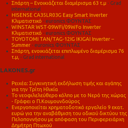
Σπάρτη – Ενοικιάζεται διαμέρισμα 63 τ.μ
- Grad
international
HISENSE CA35LR03G Easy Smart Inverter
Κλιματιστικό
- euronics ΦΟΥΝΤΑΣ
WINSTAR WST-09WFi/09WFo Inverter
Κλιματιστικό
- euronics ΦΟΥΝΤΑΣ
TOYOTOMI TAN/TAG-12IG IKIGAI Inverter –
Summer
- euronics ΦΟΥΝΤΑΣ
Σπάρτη, ενοικιάζεται επιπλωμένο διαμέρισμα 76
τ.μ,
- Grad international
LAKONES.gr
Ρειχέα: Συγκινητική εκδήλωση τιμής και αγάπης
για την Τρίτη Ηλικία
Το νεοφιλελεύθερο κόλπο με το Νερό της χώρας
- Γράφει ο Π.Κουμουνδούρος
Ενεργοποιείται χρηματοδοτικό εργαλείο 9 εκατ.
ευρώ για την αναβάθμιση του οδικού δικτύου της
Πελοποννήσου με απόφαση του Περιφερειάρχη
Δημήτρη Πτωχού