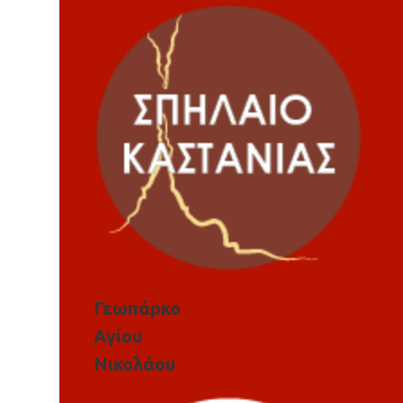
Γεωπάρκο
Αγίου
Νικολάου