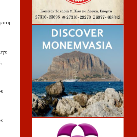
μφυτη
έργο
,
υ
σε
ών
ο