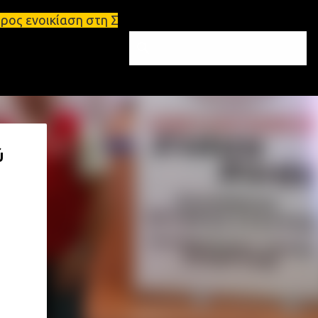
τη Σπάρτη Ενοικιάσεις διαμερισμάτων Σπάρτη και Λα
ύ