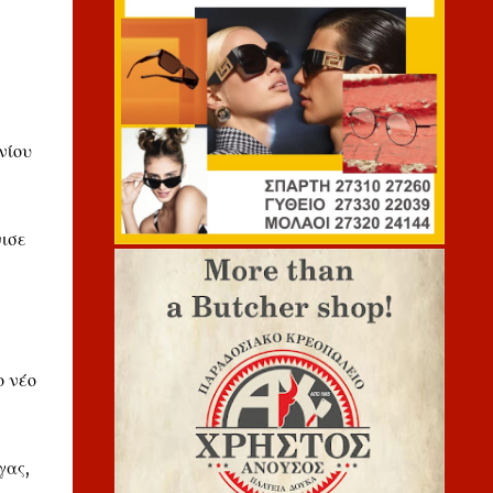
νίου
ισε
ο νέο
γας,