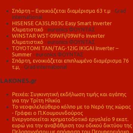
Σπάρτη – Ενοικιάζεται διαμέρισμα 63 τ.μ
- Grad
international
HISENSE CA35LR03G Easy Smart Inverter
Κλιματιστικό
- euronics ΦΟΥΝΤΑΣ
WINSTAR WST-09WFi/09WFo Inverter
Κλιματιστικό
- euronics ΦΟΥΝΤΑΣ
TOYOTOMI TAN/TAG-12IG IKIGAI Inverter –
Summer
- euronics ΦΟΥΝΤΑΣ
Σπάρτη, ενοικιάζεται επιπλωμένο διαμέρισμα 76
τ.μ,
- Grad international
LAKONES.gr
Ρειχέα: Συγκινητική εκδήλωση τιμής και αγάπης
για την Τρίτη Ηλικία
Το νεοφιλελεύθερο κόλπο με το Νερό της χώρας
- Γράφει ο Π.Κουμουνδούρος
Ενεργοποιείται χρηματοδοτικό εργαλείο 9 εκατ.
ευρώ για την αναβάθμιση του οδικού δικτύου της
Πελοποννήσου με απόφαση του Περιφερειάρχη