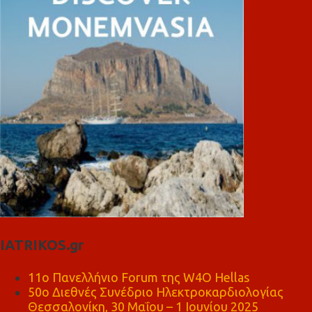
IATRIKOS.gr
11ο Πανελλήνιο Forum της W4O Hellas
50ο Διεθνές Συνέδριο Ηλεκτροκαρδιολογίας
Θεσσαλονίκη, 30 Μαΐου – 1 Ιουνίου 2025