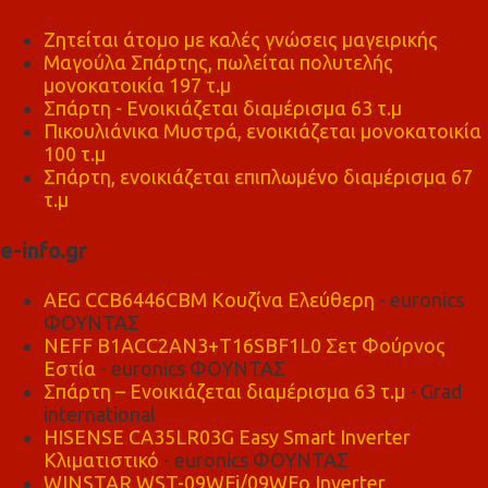
Ζητείται άτομο με καλές γνώσεις μαγειρικής
Μαγούλα Σπάρτης, πωλείται πολυτελής
μονοκατοικία 197 τ.μ
Σπάρτη - Ενοικιάζεται διαμέρισμα 63 τ.μ
Πικουλιάνικα Μυστρά, ενοικιάζεται μονοκατοικία
100 τ.μ
Σπάρτη, ενοικιάζεται επιπλωμένο διαμέρισμα 67
τ.μ
e-info.gr
AEG CCB6446CBM Κουζίνα Ελεύθερη
- euronics
ΦΟΥΝΤΑΣ
NEFF B1ACC2AN3+T16SBF1L0 Σετ Φούρνος
Εστία
- euronics ΦΟΥΝΤΑΣ
Σπάρτη – Ενοικιάζεται διαμέρισμα 63 τ.μ
- Grad
international
HISENSE CA35LR03G Easy Smart Inverter
Κλιματιστικό
- euronics ΦΟΥΝΤΑΣ
WINSTAR WST-09WFi/09WFo Inverter