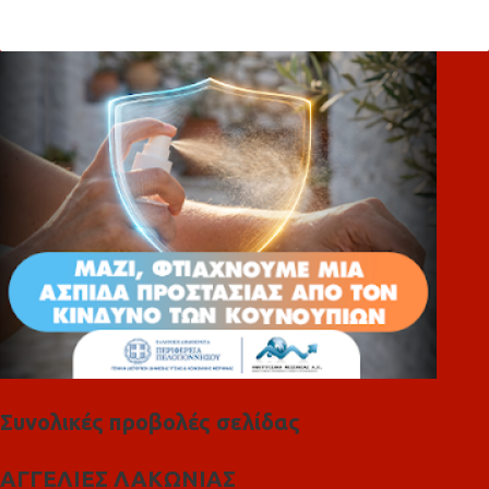
ό
λ
ι
α
Συνολικές προβολές σελίδας
ΑΓΓΕΛΙΕΣ ΛΑΚΩΝΙΑΣ