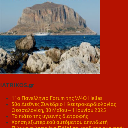
IATRIKOS.gr
11ο Πανελλήνιο Forum της W4O Hellas
50ο Διεθνές Συνέδριο Ηλεκτροκαρδιολογίας
Θεσσαλονίκη, 30 Μαΐου – 1 Ιουνίου 2025
Το πιάτο της υγιεινής διατροφής
Χρήση εξωτερικού αυτόματου απινιδωτή