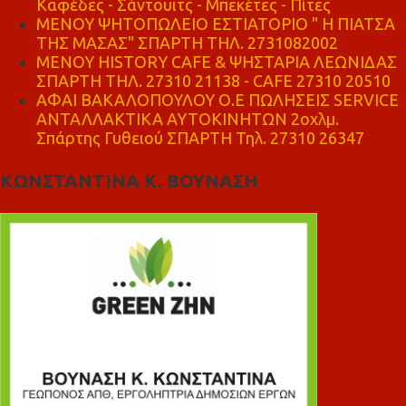
Καφέδες - Σάντουιτς - Μπεκέτες - Πίτες
ΜΕΝΟΥ ΨΗΤΟΠΩΛΕΙΟ ΕΣΤΙΑΤΟΡΙΟ " Η ΠΙΑΤΣΑ
ΤΗΣ ΜΑΣΑΣ" ΣΠΑΡΤΗ ΤΗΛ. 2731082002
ΜΕΝΟΥ HISTORY CAFE & ΨΗΣΤΑΡΙΑ ΛΕΩΝΙΔΑΣ
ΣΠΑΡΤΗ ΤΗΛ. 27310 21138 - CAFE 27310 20510
ΑΦΑΙ ΒΑΚΑΛΟΠΟΥΛΟΥ Ο.Ε ΠΩΛΗΣΕΙΣ SERVICE
ΑΝΤΑΛΛΑΚΤΙΚΑ ΑΥΤΟΚΙΝΗΤΩΝ 2οχλμ.
Σπάρτης Γυθειού ΣΠΑΡΤΗ Τηλ. 27310 26347
ΚΩΝΣΤΑΝΤΙΝΑ Κ. ΒΟΥΝΑΣΗ