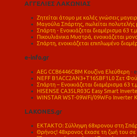
ΑΓΓΕΛΙΕΣ ΛΑΚΩΝΙΑΣ
Ζητείται άτομο με καλές γνώσεις μαγειρ
Μαγούλα Σπάρτης, πωλείται πολυτελής μ
Σπάρτη - Ενοικιάζεται διαμέρισμα 63 τ.
Πικουλιάνικα Μυστρά, ενοικιάζεται μονο
Σπάρτη, ενοικιάζεται επιπλωμένο διαμέρ
e-info.gr
AEG CCB6446CBM Κουζίνα Ελεύθερη
- 
NEFF B1ACC2AN3+T16SBF1L0 Σετ Φού
Σπάρτη – Ενοικιάζεται διαμέρισμα 63 τ.
HISENSE CA35LR03G Easy Smart Inverte
WINSTAR WST-09WFi/09WFo Inverter Κ
LAKONES.gr
ΕΚΤΑΚΤΟ: Σύλληψη 68χρονου στη Σπάρτ
Θρήνος! 48χρονος έχασε τη ζωή του σ