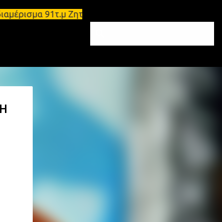
ι διαμέρισμα 91τ.μ Ζητούνται υπάλληλοι σε Μολάους
ΡΗ