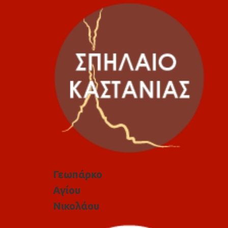
Γεωπάρκο
Αγίου
Νικολάου