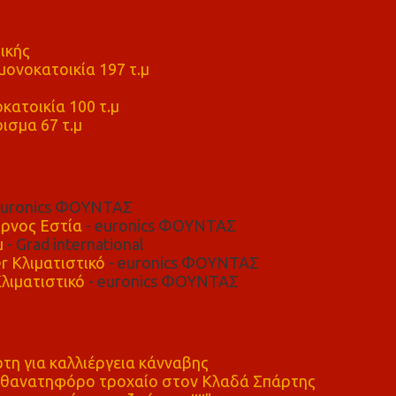
ικής
ονοκατοικία 197 τ.μ
μ
κατοικία 100 τ.μ
ισμα 67 τ.μ
euronics ΦΟΥΝΤΑΣ
ρνος Εστία
- euronics ΦΟΥΝΤΑΣ
μ
- Grad international
r Κλιματιστικό
- euronics ΦΟΥΝΤΑΣ
λιματιστικό
- euronics ΦΟΥΝΤΑΣ
η για καλλιέργεια κάνναβης
ε θανατηφόρο τροχαίο στον Κλαδά Σπάρτης