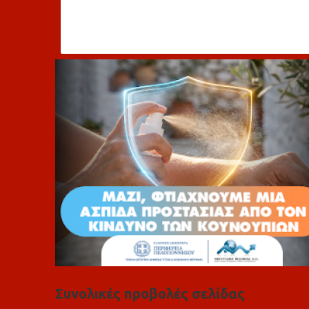
χ
ό
λ
ι
α
Συνολικές προβολές σελίδας