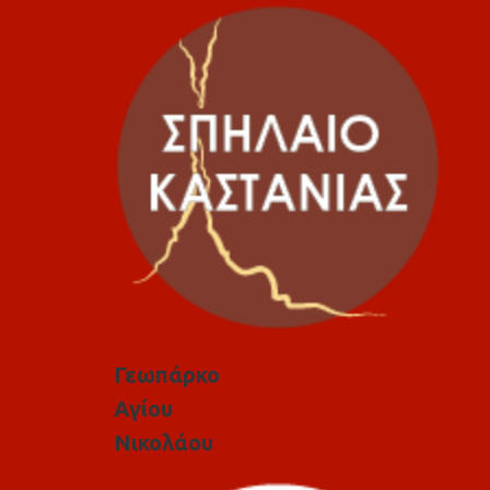
Γεωπάρκο
Αγίου
Νικολάου