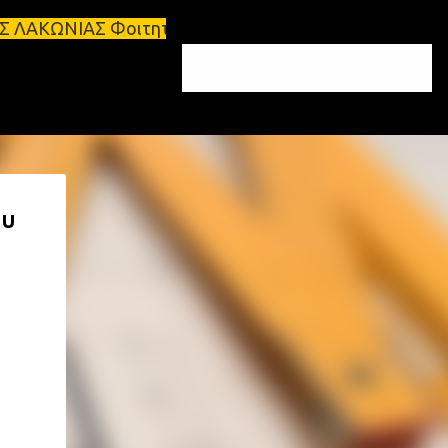
ητικά σπίτια προς ενοικίαση στη Σπάρτη Ενοικιάσει
ου