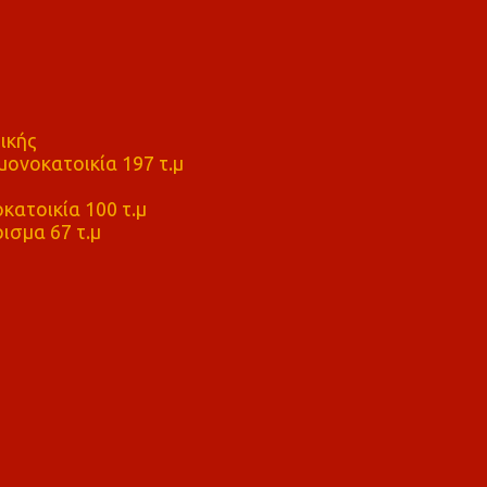
ικής
ονοκατοικία 197 τ.μ
μ
κατοικία 100 τ.μ
ισμα 67 τ.μ