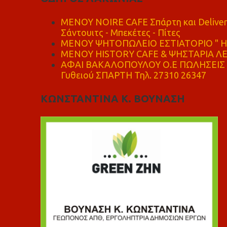
MENOY NOIRE CAFE Σπάρτη και Delive
Σάντουιτς - Μπεκέτες - Πίτες
ΜΕΝΟΥ ΨΗΤΟΠΩΛΕΙΟ ΕΣΤΙΑΤΟΡΙΟ " Η 
ΜΕΝΟΥ HISTORY CAFE & ΨΗΣΤΑΡΙΑ ΛΕΩ
ΑΦΑΙ ΒΑΚΑΛΟΠΟΥΛΟΥ Ο.Ε ΠΩΛΗΣΕΙΣ 
Γυθειού ΣΠΑΡΤΗ Τηλ. 27310 26347
ΚΩΝΣΤΑΝΤΙΝΑ Κ. ΒΟΥΝΑΣΗ