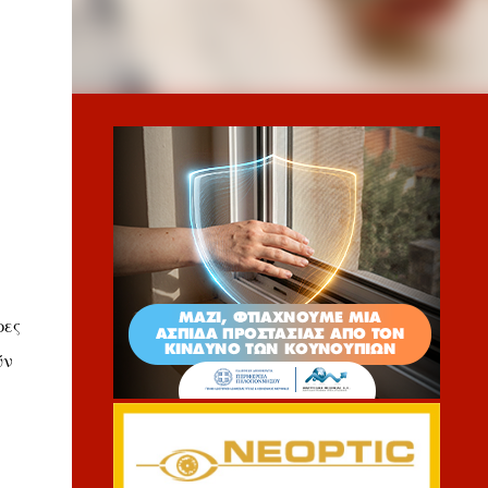
ρες
ύν