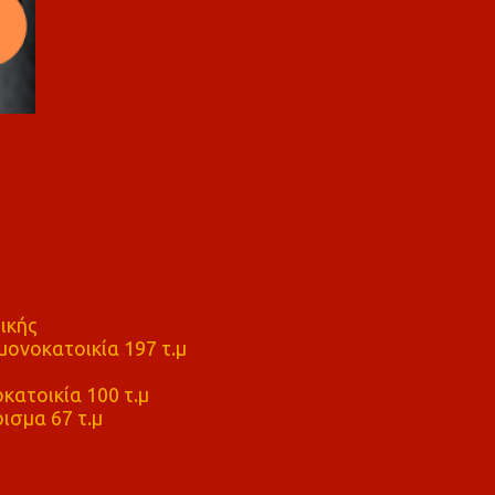
ικής
ονοκατοικία 197 τ.μ
μ
κατοικία 100 τ.μ
ισμα 67 τ.μ