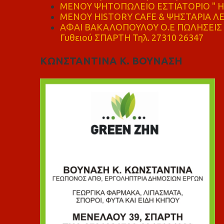
ΜΕΝΟΥ ΨΗΤΟΠΩΛΕΙΟ ΕΣΤΙΑΤΟΡΙΟ " Η 
ΜΕΝΟΥ HISTORY CAFE & ΨΗΣΤΑΡΙΑ ΛΕΩ
ΑΦΑΙ ΒΑΚΑΛΟΠΟΥΛΟΥ Ο.Ε ΠΩΛΗΣΕΙΣ 
Γυθειού ΣΠΑΡΤΗ Τηλ. 27310 26347
ΚΩΝΣΤΑΝΤΙΝΑ Κ. ΒΟΥΝΑΣΗ