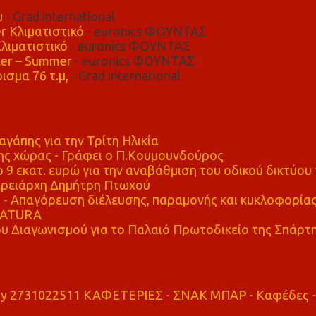
μ
- Grad international
r Κλιματιστικό
- euronics ΦΟΥΝΤΑΣ
λιματιστικό
- euronics ΦΟΥΝΤΑΣ
er – Summer
- euronics ΦΟΥΝΤΑΣ
ισμα 76 τ.μ,
- Grad international
αγάπης για την Τρίτη Ηλικία
ης χώρας - Γράφει ο Π.Κουμουνδούρος
 9 εκατ. ευρώ για την αναβάθμιση του οδικού δικτύου 
ρειάρχη Δημήτρη Πτωχού
Απαγόρευση διέλευσης, παραμονής και κυκλοφορία
 NATURA
υ Διαγωνισμού για το Παλαιό Πρωτοδικείο της Σπάρτ
ry 2731022511 ΚΑΦΕΤΕΡΙΕΣ - ΣΝΑΚ ΜΠΑΡ - Καφέδες -