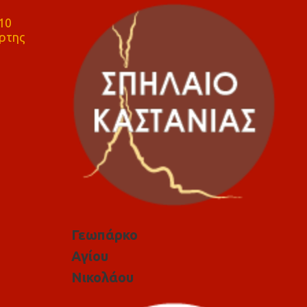
10
ρτης
Γεωπάρκο
Αγίου
Νικολάου