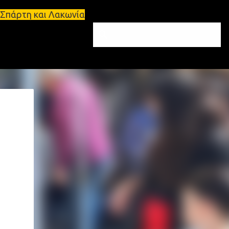
ι Λακωνία Σπάρτη - Ενοικιάζεται κατάστημα 134 τ.μ