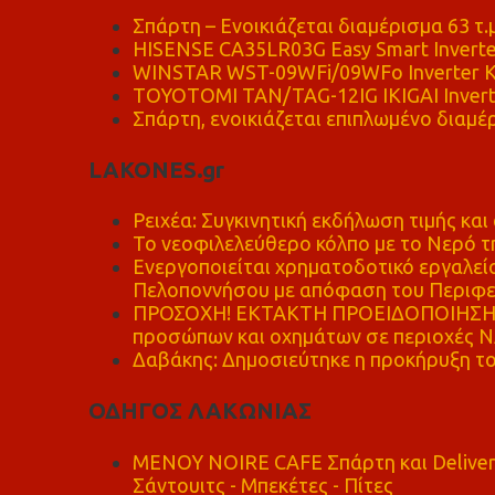
Σπάρτη – Ενοικιάζεται διαμέρισμα 63 τ.
HISENSE CA35LR03G Easy Smart Inverte
WINSTAR WST-09WFi/09WFo Inverter Κ
TOYOTOMI TAN/TAG-12IG IKIGAI Invert
Σπάρτη, ενοικιάζεται επιπλωμένο διαμέρ
LAKONES.gr
Ρειχέα: Συγκινητική εκδήλωση τιμής και 
Το νεοφιλελεύθερο κόλπο με το Νερό τ
Ενεργοποιείται χρηματοδοτικό εργαλείο
Πελοποννήσου με απόφαση του Περιφε
ΠΡΟΣΟΧΗ! ΕΚΤΑΚΤΗ ΠΡΟΕΙΔΟΠΟΙΗΣΗ - 
προσώπων και οχημάτων σε περιοχές
Δαβάκης: Δημοσιεύτηκε η προκήρυξη το
ΟΔΗΓΟΣ ΛΑΚΩΝΙΑΣ
MENOY NOIRE CAFE Σπάρτη και Delive
Σάντουιτς - Μπεκέτες - Πίτες