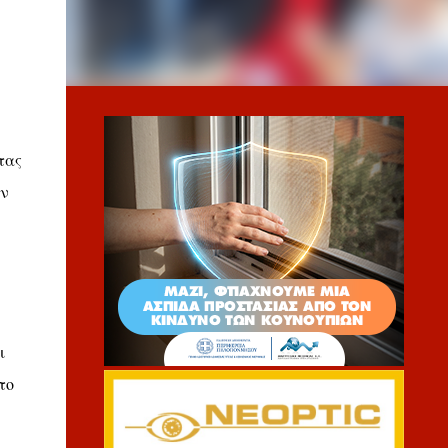
τας
ην
ι
το