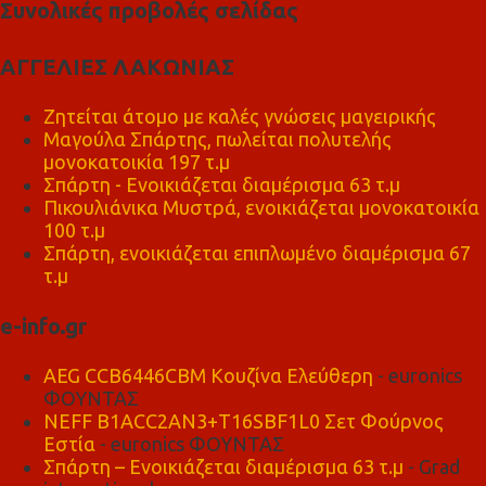
Συνολικές προβολές σελίδας
ΑΓΓΕΛΙΕΣ ΛΑΚΩΝΙΑΣ
Ζητείται άτομο με καλές γνώσεις μαγειρικής
Μαγούλα Σπάρτης, πωλείται πολυτελής
μονοκατοικία 197 τ.μ
Σπάρτη - Ενοικιάζεται διαμέρισμα 63 τ.μ
Πικουλιάνικα Μυστρά, ενοικιάζεται μονοκατοικία
100 τ.μ
Σπάρτη, ενοικιάζεται επιπλωμένο διαμέρισμα 67
τ.μ
e-info.gr
AEG CCB6446CBM Κουζίνα Ελεύθερη
- euronics
ΦΟΥΝΤΑΣ
NEFF B1ACC2AN3+T16SBF1L0 Σετ Φούρνος
Εστία
- euronics ΦΟΥΝΤΑΣ
Σπάρτη – Ενοικιάζεται διαμέρισμα 63 τ.μ
- Grad