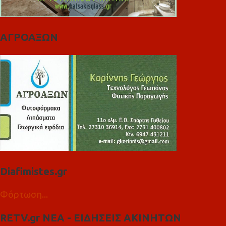
ΑΓΡΟΑΞΩΝ
Diafimistes.gr
Φόρτωση...
RETV.gr ΝΕΑ - ΕΙΔΗΣΕΙΣ ΑΚΙΝΗΤΩΝ