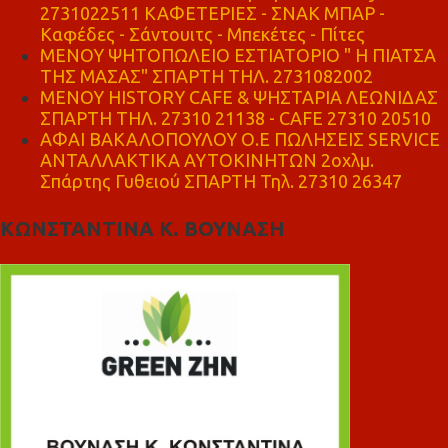
2731022511 ΚΑΦΕΤΕΡΙΕΣ - ΣΝΑΚ ΜΠΑΡ -
Καφέδες - Σάντουιτς - Μπεκέτες - Πίτες
ΜΕΝΟΥ ΨΗΤΟΠΩΛΕΙΟ ΕΣΤΙΑΤΟΡΙΟ " Η ΠΙΑΤΣΑ
ΤΗΣ ΜΑΣΑΣ" ΣΠΑΡΤΗ ΤΗΛ. 2731082002
ΜΕΝΟΥ HISTORY CAFE & ΨΗΣΤΑΡΙΑ ΛΕΩΝΙΔΑΣ
ΣΠΑΡΤΗ ΤΗΛ. 27310 21138 - CAFE 27310 20510
ΑΦΑΙ ΒΑΚΑΛΟΠΟΥΛΟΥ Ο.Ε ΠΩΛΗΣΕΙΣ SERVICE
ΑΝΤΑΛΛΑΚΤΙΚΑ ΑΥΤΟΚΙΝΗΤΩΝ 2οχλμ.
Σπάρτης Γυθειού ΣΠΑΡΤΗ Τηλ. 27310 26347
ΚΩΝΣΤΑΝΤΙΝΑ Κ. ΒΟΥΝΑΣΗ