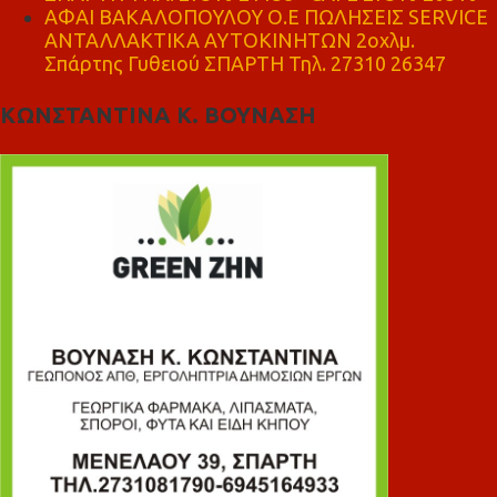
ΑΦΑΙ ΒΑΚΑΛΟΠΟΥΛΟΥ Ο.Ε ΠΩΛΗΣΕΙΣ SERVICE
ΑΝΤΑΛΛΑΚΤΙΚΑ ΑΥΤΟΚΙΝΗΤΩΝ 2οχλμ.
Σπάρτης Γυθειού ΣΠΑΡΤΗ Τηλ. 27310 26347
ΚΩΝΣΤΑΝΤΙΝΑ Κ. ΒΟΥΝΑΣΗ