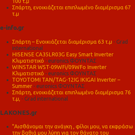
100 τ.μ
Σπάρτη, ενοικιάζεται επιπλωμένο διαμέρισμα 67
τ.μ
e-info.gr
Σπάρτη – Ενοικιάζεται διαμέρισμα 63 τ.μ
- Grad
international
HISENSE CA35LR03G Easy Smart Inverter
Κλιματιστικό
- euronics ΦΟΥΝΤΑΣ
WINSTAR WST-09WFi/09WFo Inverter
Κλιματιστικό
- euronics ΦΟΥΝΤΑΣ
TOYOTOMI TAN/TAG-12IG IKIGAI Inverter –
Summer
- euronics ΦΟΥΝΤΑΣ
Σπάρτη, ενοικιάζεται επιπλωμένο διαμέρισμα 76
τ.μ,
- Grad international
LAKONES.gr
"Αισθάνομαι την ανάγκη , φίλοι μου, να εκφράσω
την βαθιά μου λύπη για τον θάνατο του