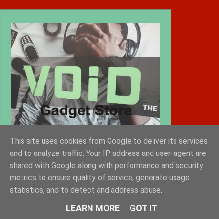
This site uses cookies from Google to deliver its services
and to analyze traffic. Your IP address and user-agent are
shared with Google along with performance and security
metrics to ensure quality of service, generate usage
statistics, and to detect and address abuse.
Diafimistes.gr
LEARN MORE
GOT IT