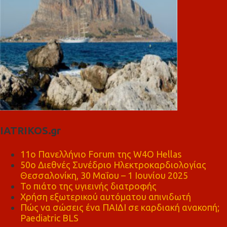
IATRIKOS.gr
11ο Πανελλήνιο Forum της W4O Hellas
50ο Διεθνές Συνέδριο Ηλεκτροκαρδιολογίας
Θεσσαλονίκη, 30 Μαΐου – 1 Ιουνίου 2025
Το πιάτο της υγιεινής διατροφής
Χρήση εξωτερικού αυτόματου απινιδωτή
Πώς να σώσεις ένα ΠΑΙΔΙ σε καρδιακή ανακοπή;
Paediatric BLS