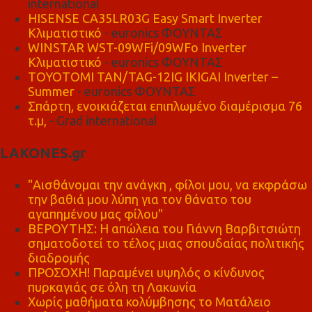
international
HISENSE CA35LR03G Easy Smart Inverter
Κλιματιστικό
- euronics ΦΟΥΝΤΑΣ
WINSTAR WST-09WFi/09WFo Inverter
Κλιματιστικό
- euronics ΦΟΥΝΤΑΣ
TOYOTOMI TAN/TAG-12IG IKIGAI Inverter –
Summer
- euronics ΦΟΥΝΤΑΣ
Σπάρτη, ενοικιάζεται επιπλωμένο διαμέρισμα 76
τ.μ,
- Grad international
LAKONES.gr
"Αισθάνομαι την ανάγκη , φίλοι μου, να εκφράσω
την βαθιά μου λύπη για τον θάνατο του
αγαπημένου μας φίλου"
ΒΕΡΟΥΤΗΣ: Η απώλεια του Γιάννη Βαρβιτσιώτη
σηματοδοτεί το τέλος μιας σπουδαίας πολιτικής
διαδρομής
ΠΡΟΣΟΧΗ! Παραμένει υψηλός ο κίνδυνος
πυρκαγιάς σε όλη τη Λακωνία
Χωρίς μαθήματα κολύμβησης το Ματάλειο